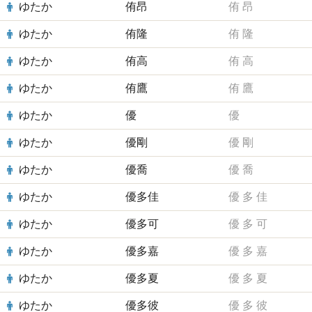
ゆたか
侑昂
侑
昂
ゆたか
侑隆
侑
隆
ゆたか
侑高
侑
高
ゆたか
侑鷹
侑
鷹
ゆたか
優
優
ゆたか
優剛
優
剛
ゆたか
優喬
優
喬
ゆたか
優多佳
優
多
佳
ゆたか
優多可
優
多
可
ゆたか
優多嘉
優
多
嘉
ゆたか
優多夏
優
多
夏
ゆたか
優多彼
優
多
彼