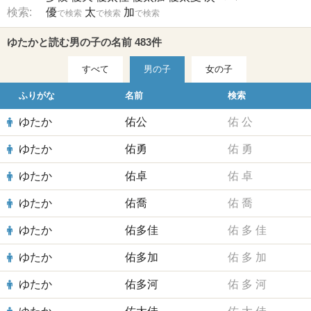
検索:
優
太
加
で検索
で検索
で検索
ゆたかと読む男の子の名前 483件
すべて
男の子
女の子
ふりがな
名前
検索
ゆたか
佑公
佑
公
ゆたか
佑勇
佑
勇
ゆたか
佑卓
佑
卓
ゆたか
佑喬
佑
喬
ゆたか
佑多佳
佑
多
佳
ゆたか
佑多加
佑
多
加
ゆたか
佑多河
佑
多
河