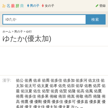
男の子
女の子
登録
ホーム
>
男の子
>
ゆ行
ゆたか(優太加)
漢字:
佑公
佑勇
佑卓
佑喬
佑多佳
佑多加
佑多河
佑太佳
佑
太加
佑太可
佑太夏
佑孝
佑尭
佑崇
佑挙
佑教
佑昇
佑
最
佑汰夏
佑生
佑聖
佑貴
佑賢
佑隆
佑高
佑鳳
佑鷹
侑喬
侑多佳
侑多果
侑峻
侑崇
侑嵩
侑敬
侑昂
侑隆
侑
高
侑鷹
優
優剛
優喬
優多佳
優多可
優多嘉
優多夏
優
多彼
優天
優太佳
優太加
優太夏
次へ →