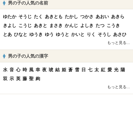
男の子の人気の名前
ゆたか
そうじ
たく
あきとも
たかし
つかさ
あおい
あきら
きよし
こうじ
あきと
まさき
かんじ
よしき
たつ
こうき
とあ
ひなと
ゆうき
ゆう
ゆうと
かいと
りく
そうし
あさひ
もっと見る...
男の子の人気の漢字
水
音
心
時
風
幸
夜
琥
結
姫
蒼
雪
日
七
太
紅
愛
光
陽
双
示
英
藤
聖
絢
もっと見る...