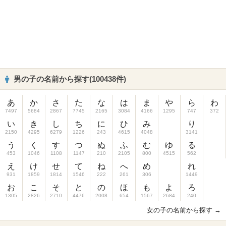
男の子の名前から探す(100438件)
あ
か
さ
た
な
は
ま
や
ら
わ
7497
5684
2867
7745
2165
3084
4166
1295
747
372
い
き
し
ち
に
ひ
み
り
2150
4295
6279
1226
243
4615
4048
3141
う
く
す
つ
ぬ
ふ
む
ゆ
る
453
1046
1108
1147
210
2105
800
4515
562
え
け
せ
て
ね
へ
め
れ
931
1859
1814
1546
222
261
306
1449
お
こ
そ
と
の
ほ
も
よ
ろ
1305
2826
2710
4476
2008
654
1567
2684
240
女の子の名前から探す →