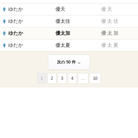
ゆたか
優天
優
天
ゆたか
優太佳
優
太
佳
ゆたか
優太加
優
太
加
ゆたか
優太夏
優
太
夏
次の 50 件 →
1
2
3
4
...
10