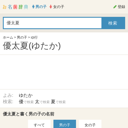
男の子
女の子
登録
ホーム
>
男の子
>
ゆ行
優太夏(ゆたか)
よみ:
ゆたか
検索:
優
太
夏
で検索
で検索
で検索
優太夏と書く男の子の名前
すべて
男の子
女の子