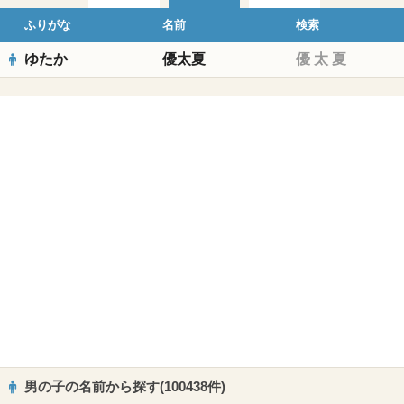
ふりがな
名前
検索
ゆたか
優太夏
優
太
夏
男の子の名前から探す(100438件)