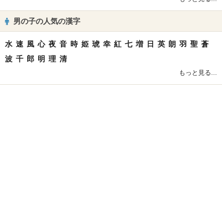
男の子の人気の漢字
水
速
風
心
夜
音
時
姫
琥
幸
紅
七
増
日
英
朗
羽
聖
蒼
波
千
郎
明
理
清
もっと見る...