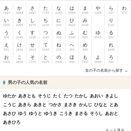
あ
か
さ
た
な
は
ま
や
ら
わ
7497
5684
2867
7745
2165
3084
4166
1295
747
372
い
き
し
ち
に
ひ
み
り
2150
4295
6279
1226
243
4615
4048
3141
う
く
す
つ
ぬ
ふ
む
ゆ
る
453
1046
1108
1147
210
2105
800
4515
562
え
け
せ
て
ね
へ
め
れ
931
1859
1814
1546
222
261
306
1449
お
こ
そ
と
の
ほ
も
よ
ろ
1305
2826
2710
4476
2008
654
1567
2684
240
女の子の名前から探す →
男の子の人気の名前
ゆたか
あきとも
そうじ
たく
たつ
たかし
あおい
きよし
こうじ
あきら
あきと
つかさ
まさき
かんじ
ひなと
とあ
あさひ
ゆう
ゆうと
ゆうき
こうき
まさる
そうし
あおと
あきひろ
もっと見る...