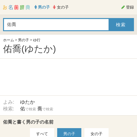
男の子
女の子
登録
ホーム
>
男の子
>
ゆ行
佑喬(ゆたか)
よみ:
ゆたか
検索:
佑
喬
で検索
で検索
佑喬と書く男の子の名前
すべて
男の子
女の子