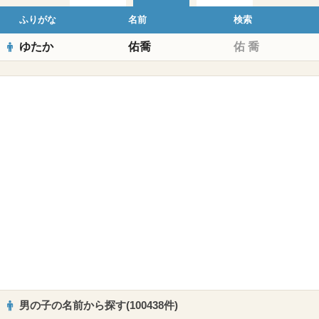
ふりがな
名前
検索
ゆたか
佑喬
佑
喬
男の子の名前から探す(100438件)