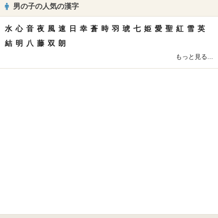
男の子の人気の漢字
水
心
音
夜
風
速
日
幸
蒼
時
羽
琥
七
姫
愛
聖
紅
雪
英
結
明
八
藤
双
朗
もっと見る...