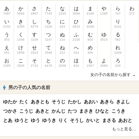
あ
か
さ
た
な
は
ま
や
ら
わ
7497
5684
2867
7745
2165
3084
4166
1295
747
372
い
き
し
ち
に
ひ
み
り
2150
4295
6279
1226
243
4615
4048
3141
う
く
す
つ
ぬ
ふ
む
ゆ
る
453
1046
1108
1147
210
2105
800
4515
562
え
け
せ
て
ね
へ
め
れ
931
1859
1814
1546
222
261
306
1449
お
こ
そ
と
の
ほ
も
よ
ろ
1305
2826
2710
4476
2008
654
1567
2684
240
女の子の名前から探す →
男の子の人気の名前
ゆたか
たく
あきとも
そうじ
たかし
あおい
あきら
きよし
つかさ
こうじ
あきと
かんじ
たつ
まさき
ひなと
こうき
とあ
ゆうと
ゆう
ゆうき
りく
そうし
かいと
まさる
あおと
もっと見る...