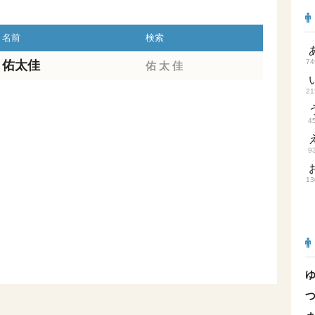
名前
検索
74
佑太佳
佑
太
佳
21
4
9
13