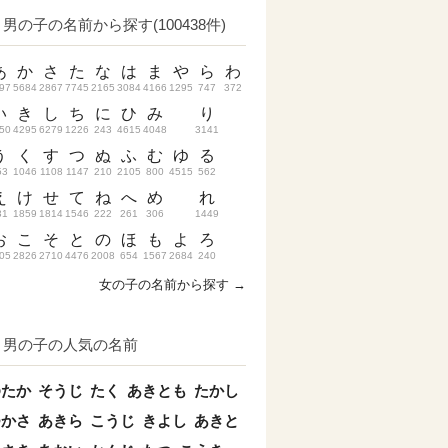
男の子の名前から探す(100438件)
あ
か
さ
た
な
は
ま
や
ら
わ
97
5684
2867
7745
2165
3084
4166
1295
747
372
い
き
し
ち
に
ひ
み
り
50
4295
6279
1226
243
4615
4048
3141
う
く
す
つ
ぬ
ふ
む
ゆ
る
53
1046
1108
1147
210
2105
800
4515
562
え
け
せ
て
ね
へ
め
れ
31
1859
1814
1546
222
261
306
1449
お
こ
そ
と
の
ほ
も
よ
ろ
05
2826
2710
4476
2008
654
1567
2684
240
女の子の名前から探す →
男の子の人気の名前
ゆたか
そうじ
たく
あきとも
たかし
つかさ
あきら
こうじ
きよし
あきと