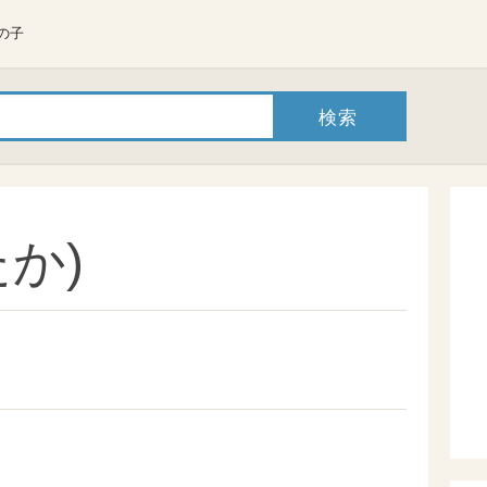
の子
か)