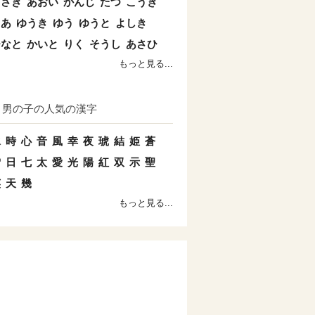
まさき
あおい
かんじ
たつ
こうき
とあ
ゆうき
ゆう
ゆうと
よしき
ひなと
かいと
りく
そうし
あさひ
もっと見る...
男の子の人気の漢字
水
時
心
音
風
幸
夜
琥
結
姫
蒼
雪
日
七
太
愛
光
陽
紅
双
示
聖
英
天
幾
もっと見る...