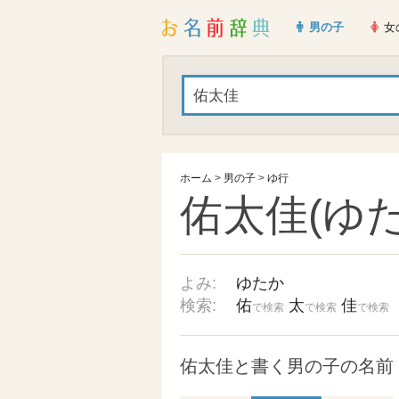
男の子
女
ホーム
>
男の子
>
ゆ行
佑太佳(ゆた
よみ:
ゆたか
検索:
佑
太
佳
で検索
で検索
で検索
佑太佳と書く男の子の名前