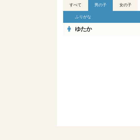
すべて
男の子
女の子
ふりがな
ゆたか