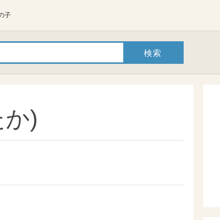
の子
か)