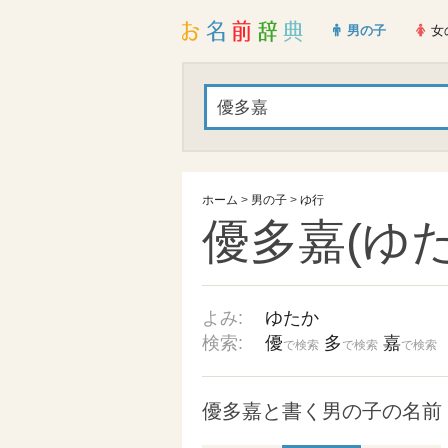
男の子
女
ホーム
>
男の子
>
ゆ行
優多嘉(ゆた
よみ:
ゆたか
検索:
優
多
嘉
で検索
で検索
で検索
優多嘉と書く男の子の名前