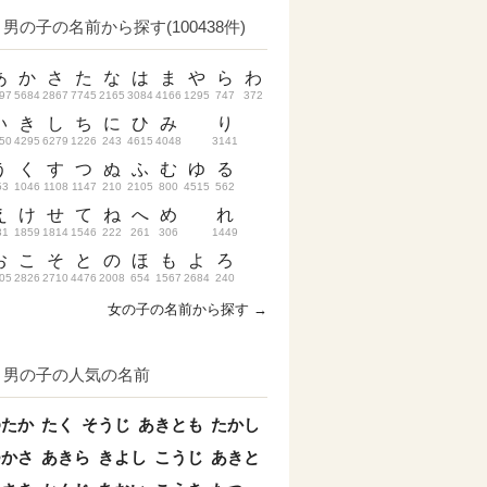
男の子の名前から探す(100438件)
あ
か
さ
た
な
は
ま
や
ら
わ
97
5684
2867
7745
2165
3084
4166
1295
747
372
い
き
し
ち
に
ひ
み
り
50
4295
6279
1226
243
4615
4048
3141
う
く
す
つ
ぬ
ふ
む
ゆ
る
53
1046
1108
1147
210
2105
800
4515
562
え
け
せ
て
ね
へ
め
れ
31
1859
1814
1546
222
261
306
1449
お
こ
そ
と
の
ほ
も
よ
ろ
05
2826
2710
4476
2008
654
1567
2684
240
女の子の名前から探す →
男の子の人気の名前
ゆたか
たく
そうじ
あきとも
たかし
つかさ
あきら
きよし
こうじ
あきと