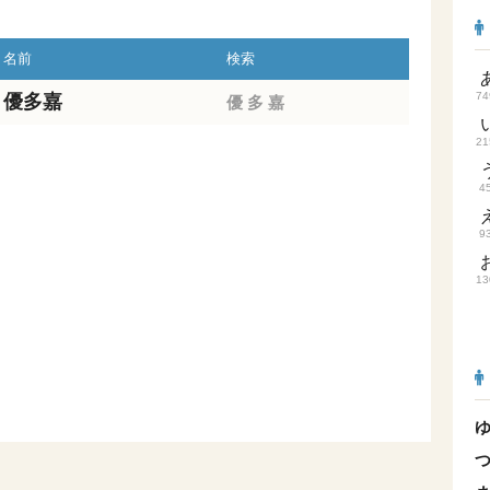
名前
検索
74
優多嘉
優
多
嘉
21
4
9
13