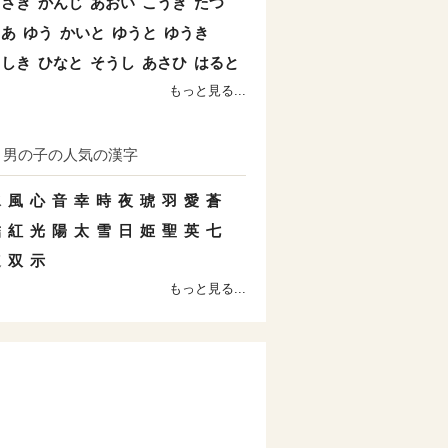
まさき
かんじ
あおい
こうき
たつ
とあ
ゆう
かいと
ゆうと
ゆうき
よしき
ひなと
そうし
あさひ
はると
もっと見る...
男の子の人気の漢字
水
風
心
音
幸
時
夜
琥
羽
愛
蒼
結
紅
光
陽
太
雪
日
姫
聖
英
七
速
双
示
もっと見る...