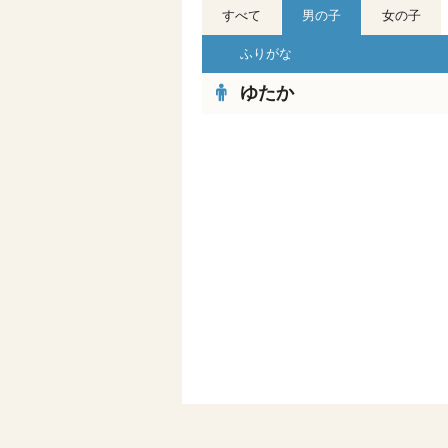
すべて
男の子
女の子
ふりがな
ゆたか