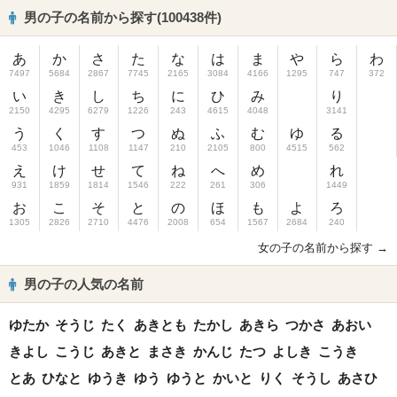
男の子の名前から探す(100438件)
あ
か
さ
た
な
は
ま
や
ら
わ
7497
5684
2867
7745
2165
3084
4166
1295
747
372
い
き
し
ち
に
ひ
み
り
2150
4295
6279
1226
243
4615
4048
3141
う
く
す
つ
ぬ
ふ
む
ゆ
る
453
1046
1108
1147
210
2105
800
4515
562
え
け
せ
て
ね
へ
め
れ
931
1859
1814
1546
222
261
306
1449
お
こ
そ
と
の
ほ
も
よ
ろ
1305
2826
2710
4476
2008
654
1567
2684
240
女の子の名前から探す →
男の子の人気の名前
ゆたか
そうじ
たく
あきとも
たかし
あきら
つかさ
あおい
きよし
こうじ
あきと
まさき
かんじ
たつ
よしき
こうき
とあ
ひなと
ゆうき
ゆう
ゆうと
かいと
りく
そうし
あさひ