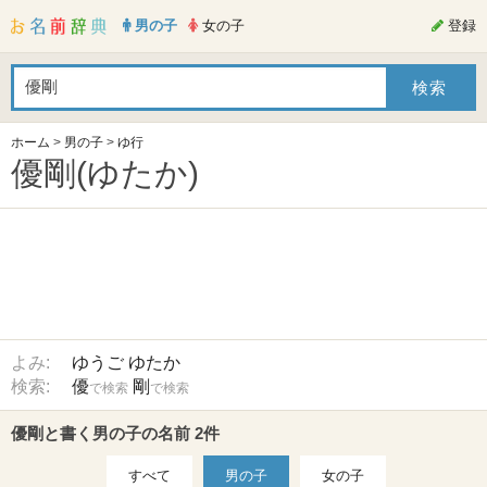
男の子
女の子
登録
ホーム
>
男の子
>
ゆ行
優剛(ゆたか)
よみ:
ゆうご
ゆたか
検索:
優
剛
で検索
で検索
優剛と書く男の子の名前 2件
すべて
男の子
女の子