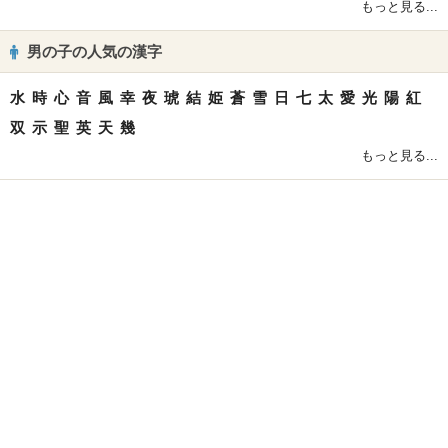
もっと見る...
男の子の人気の漢字
水
時
心
音
風
幸
夜
琥
結
姫
蒼
雪
日
七
太
愛
光
陽
紅
双
示
聖
英
天
幾
もっと見る...