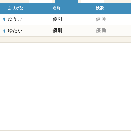
ふりがな
名前
検索
ゆうご
優剛
優
剛
ゆたか
優剛
優
剛