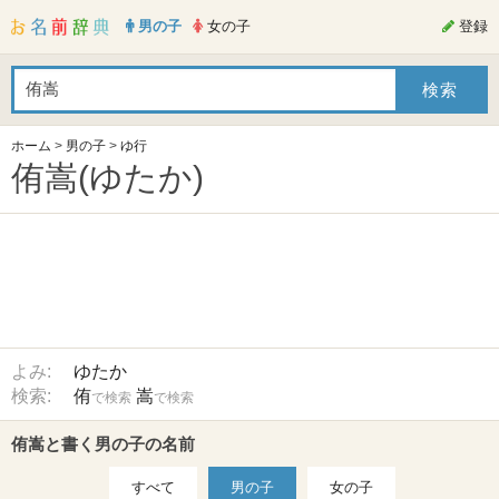
男の子
女の子
登録
ホーム
>
男の子
>
ゆ行
侑嵩(ゆたか)
よみ:
ゆたか
検索:
侑
嵩
で検索
で検索
侑嵩と書く男の子の名前
すべて
男の子
女の子