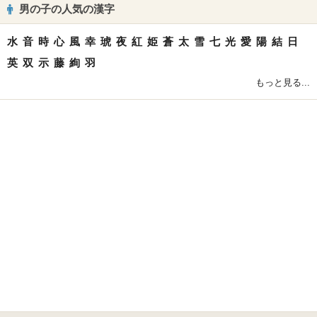
男の子の人気の漢字
水
音
時
心
風
幸
琥
夜
紅
姫
蒼
太
雪
七
光
愛
陽
結
日
英
双
示
藤
絢
羽
もっと見る...