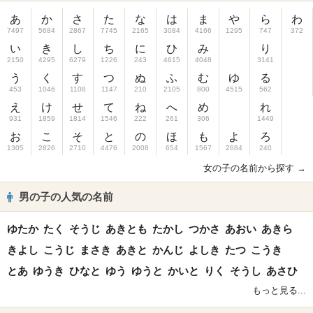
あ
か
さ
た
な
は
ま
や
ら
わ
7497
5684
2867
7745
2165
3084
4166
1295
747
372
い
き
し
ち
に
ひ
み
り
2150
4295
6279
1226
243
4615
4048
3141
う
く
す
つ
ぬ
ふ
む
ゆ
る
453
1046
1108
1147
210
2105
800
4515
562
え
け
せ
て
ね
へ
め
れ
931
1859
1814
1546
222
261
306
1449
お
こ
そ
と
の
ほ
も
よ
ろ
1305
2826
2710
4476
2008
654
1567
2684
240
女の子の名前から探す →
男の子の人気の名前
ゆたか
たく
そうじ
あきとも
たかし
つかさ
あおい
あきら
きよし
こうじ
まさき
あきと
かんじ
よしき
たつ
こうき
とあ
ゆうき
ひなと
ゆう
ゆうと
かいと
りく
そうし
あさひ
もっと見る...