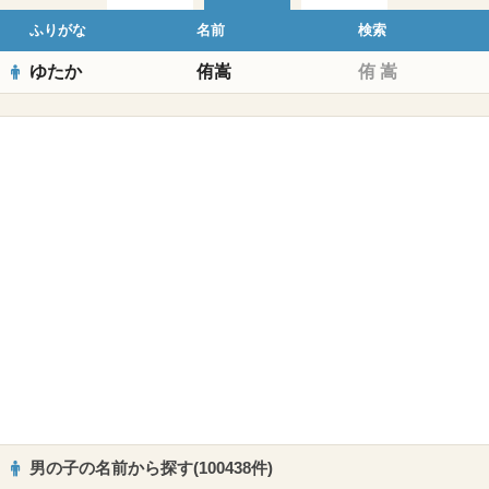
ふりがな
名前
検索
ゆたか
侑嵩
侑
嵩
男の子の名前から探す(100438件)