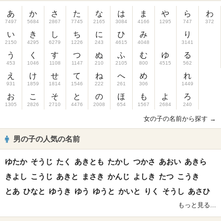
あ
か
さ
た
な
は
ま
や
ら
わ
7497
5684
2867
7745
2165
3084
4166
1295
747
372
い
き
し
ち
に
ひ
み
り
2150
4295
6279
1226
243
4615
4048
3141
う
く
す
つ
ぬ
ふ
む
ゆ
る
453
1046
1108
1147
210
2105
800
4515
562
え
け
せ
て
ね
へ
め
れ
931
1859
1814
1546
222
261
306
1449
お
こ
そ
と
の
ほ
も
よ
ろ
1305
2826
2710
4476
2008
654
1567
2684
240
女の子の名前から探す →
男の子の人気の名前
ゆたか
そうじ
たく
あきとも
たかし
つかさ
あおい
あきら
きよし
こうじ
あきと
まさき
かんじ
よしき
たつ
こうき
とあ
ひなと
ゆうき
ゆう
ゆうと
かいと
りく
そうし
あさひ
もっと見る...