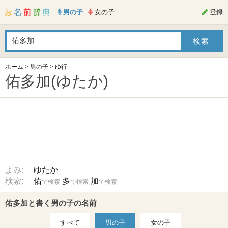
男の子
女の子
登録
ホーム
>
男の子
>
ゆ行
佑多加(ゆたか)
よみ:
ゆたか
検索:
佑
多
加
で検索
で検索
で検索
佑多加と書く男の子の名前
すべて
男の子
女の子