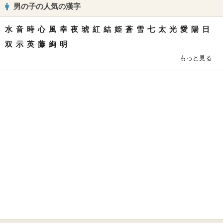
男の子の人気の漢字
水
音
時
心
風
幸
夜
琥
紅
結
姫
蒼
雪
七
太
光
愛
陽
日
双
示
英
藤
絢
明
もっと見る...