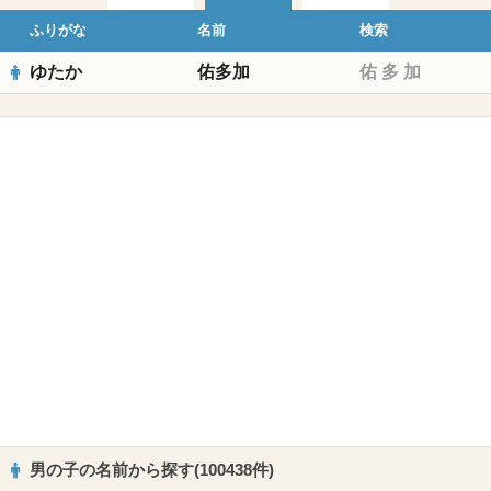
ふりがな
名前
検索
ゆたか
佑多加
佑
多
加
男の子の名前から探す(100438件)