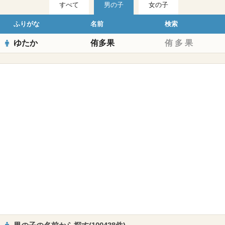
すべて
男の子
女の子
ふりがな
名前
検索
ゆたか
侑多果
侑
多
果