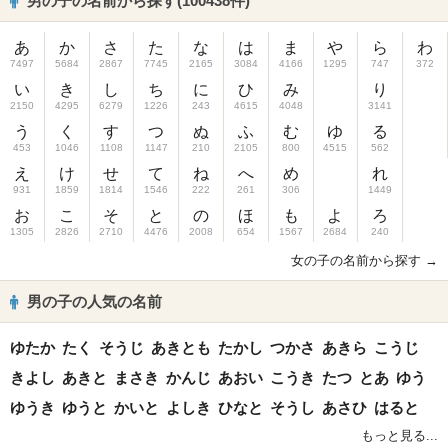
男の子の名前から探す(100438件)
あ
か
さ
た
な
は
ま
や
ら
わ
7497
5684
2867
7745
2165
3084
4166
1295
747
372
い
き
し
ち
に
ひ
み
り
2150
4295
6279
1226
243
4615
4048
3141
う
く
す
つ
ぬ
ふ
む
ゆ
る
453
1046
1108
1147
210
2105
800
4515
562
え
け
せ
て
ね
へ
め
れ
931
1859
1814
1546
222
261
306
1449
お
こ
そ
と
の
ほ
も
よ
ろ
1305
2826
2710
4476
2008
654
1567
2684
240
女の子の名前から探す →
男の子の人気の名前
ゆたか
たく
そうじ
あきとも
たかし
つかさ
あきら
こうじ
きよし
あきと
まさき
かんじ
あおい
こうき
たつ
とあ
ゆう
ゆうき
ゆうと
かいと
よしき
ひなと
そうし
あさひ
はると
もっと見る...