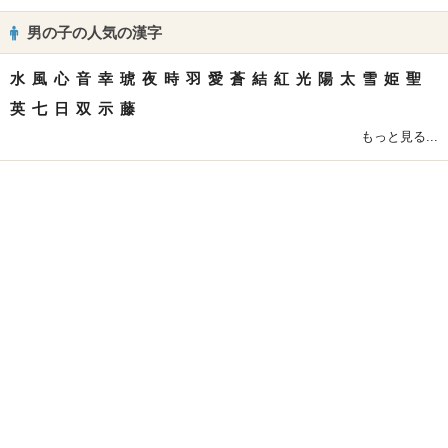
男の子の人気の漢字
水
風
心
音
幸
琥
夜
時
羽
愛
蒼
結
紅
光
陽
太
雪
姫
聖
英
七
日
双
示
藤
もっと見る...