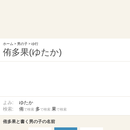
ホーム
>
男の子
>
ゆ行
侑多果(ゆたか)
よみ:
ゆたか
検索:
侑
多
果
で検索
で検索
で検索
侑多果と書く男の子の名前