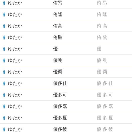
ゆたか
侑昂
侑
昂
ゆたか
侑隆
侑
隆
ゆたか
侑高
侑
高
ゆたか
侑鷹
侑
鷹
ゆたか
優
優
ゆたか
優剛
優
剛
ゆたか
優喬
優
喬
ゆたか
優多佳
優
多
佳
ゆたか
優多可
優
多
可
ゆたか
優多嘉
優
多
嘉
ゆたか
優多夏
優
多
夏
ゆたか
優多彼
優
多
彼