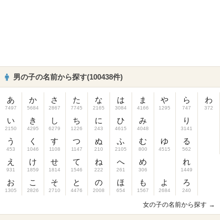
男の子の名前から探す(100438件)
あ
か
さ
た
な
は
ま
や
ら
わ
7497
5684
2867
7745
2165
3084
4166
1295
747
372
い
き
し
ち
に
ひ
み
り
2150
4295
6279
1226
243
4615
4048
3141
う
く
す
つ
ぬ
ふ
む
ゆ
る
453
1046
1108
1147
210
2105
800
4515
562
え
け
せ
て
ね
へ
め
れ
931
1859
1814
1546
222
261
306
1449
お
こ
そ
と
の
ほ
も
よ
ろ
1305
2826
2710
4476
2008
654
1567
2684
240
女の子の名前から探す →