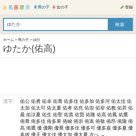
男の子
女の子
登録
ホーム
>
男の子
>
ゆ行
ゆたか(佑高)
漢字:
佑公
佑勇
佑卓
佑喬
佑多佳
佑多加
佑多河
佑太佳
佑
太加
佑太可
佑太夏
佑孝
佑尭
佑崇
佑挙
佑教
佑昇
佑
最
佑汰夏
佑生
佑聖
佑貴
佑賢
佑隆
佑高
佑鳳
佑鷹
侑喬
侑多佳
侑多果
侑峻
侑崇
侑嵩
侑敬
侑昂
侑隆
侑
高
侑鷹
優
優剛
優喬
優多佳
優多可
優多嘉
優多夏
優
多彼
優天
優太佳
優太加
優太夏
次へ →