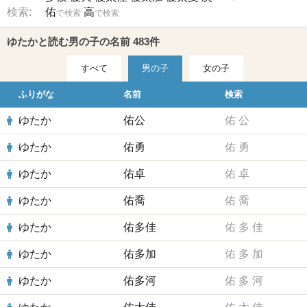
検索:
佑
高
で検索
で検索
ゆたかと読む男の子の名前 483件
すべて
男の子
女の子
ふりがな
名前
検索
ゆたか
佑公
佑
公
ゆたか
佑勇
佑
勇
ゆたか
佑卓
佑
卓
ゆたか
佑喬
佑
喬
ゆたか
佑多佳
佑
多
佳
ゆたか
佑多加
佑
多
加
ゆたか
佑多河
佑
多
河