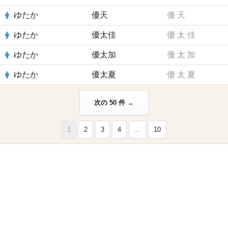
ゆたか
優天
優
天
ゆたか
優太佳
優
太
佳
ゆたか
優太加
優
太
加
ゆたか
優太夏
優
太
夏
次の 50 件 →
1
2
3
4
...
10