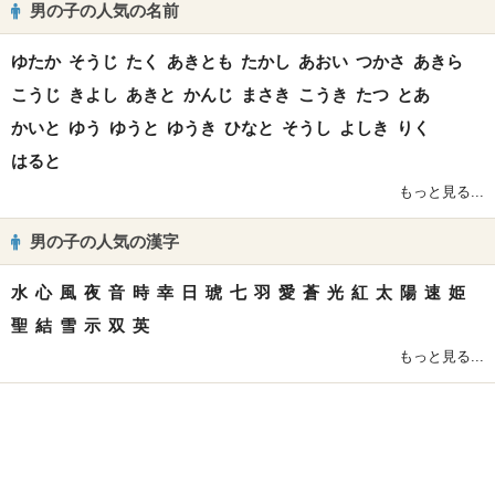
男の子の人気の名前
ゆたか
そうじ
たく
あきとも
たかし
あおい
つかさ
あきら
こうじ
きよし
あきと
かんじ
まさき
こうき
たつ
とあ
かいと
ゆう
ゆうと
ゆうき
ひなと
そうし
よしき
りく
はると
もっと見る...
男の子の人気の漢字
水
心
風
夜
音
時
幸
日
琥
七
羽
愛
蒼
光
紅
太
陽
速
姫
聖
結
雪
示
双
英
もっと見る...