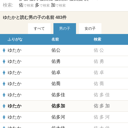
検索:
佑
多
加
で検索
で検索
で検索
ゆたかと読む男の子の名前 483件
すべて
男の子
女の子
ふりがな
名前
検索
ゆたか
佑公
佑
公
ゆたか
佑勇
佑
勇
ゆたか
佑卓
佑
卓
ゆたか
佑喬
佑
喬
ゆたか
佑多佳
佑
多
佳
ゆたか
佑多加
佑
多
加
ゆたか
佑多河
佑
多
河