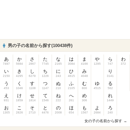
男の子の名前から探す(100438件)
あ
か
さ
た
な
は
ま
や
ら
わ
7497
5684
2867
7745
2165
3084
4166
1295
747
372
い
き
し
ち
に
ひ
み
り
2150
4295
6279
1226
243
4615
4048
3141
う
く
す
つ
ぬ
ふ
む
ゆ
る
453
1046
1108
1147
210
2105
800
4515
562
え
け
せ
て
ね
へ
め
れ
931
1859
1814
1546
222
261
306
1449
お
こ
そ
と
の
ほ
も
よ
ろ
1305
2826
2710
4476
2008
654
1567
2684
240
女の子の名前から探す →