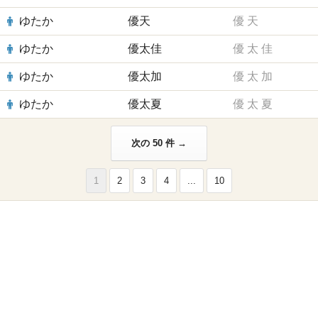
ゆたか
優天
優
天
ゆたか
優太佳
優
太
佳
ゆたか
優太加
優
太
加
ゆたか
優太夏
優
太
夏
次の 50 件 →
1
2
3
4
...
10