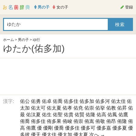
男の子
女の子
登録
ホーム
>
男の子
>
ゆ行
ゆたか(佑多加)
漢字:
佑公
佑勇
佑卓
佑喬
佑多佳
佑多加
佑多河
佑太佳
佑
太加
佑太可
佑太夏
佑孝
佑尭
佑崇
佑挙
佑教
佑昇
佑
最
佑汰夏
佑生
佑聖
佑貴
佑賢
佑隆
佑高
佑鳳
佑鷹
侑喬
侑多佳
侑多果
侑峻
侑崇
侑嵩
侑敬
侑昂
侑隆
侑
高
侑鷹
優
優剛
優喬
優多佳
優多可
優多嘉
優多夏
優
多彼
優天
優太佳
優太加
優太夏
次へ →