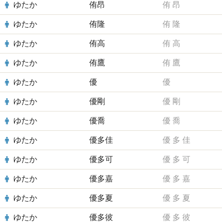
ゆたか
侑昂
侑
昂
ゆたか
侑隆
侑
隆
ゆたか
侑高
侑
高
ゆたか
侑鷹
侑
鷹
ゆたか
優
優
ゆたか
優剛
優
剛
ゆたか
優喬
優
喬
ゆたか
優多佳
優
多
佳
ゆたか
優多可
優
多
可
ゆたか
優多嘉
優
多
嘉
ゆたか
優多夏
優
多
夏
ゆたか
優多彼
優
多
彼