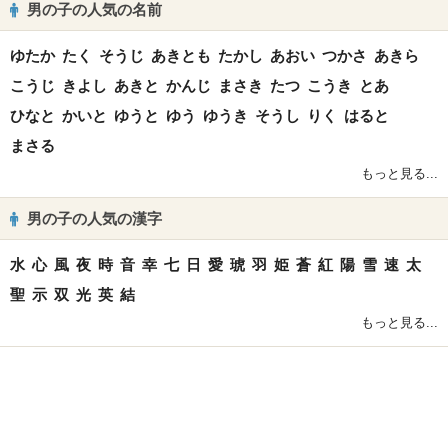
男の子の人気の名前
ゆたか
たく
そうじ
あきとも
たかし
あおい
つかさ
あきら
こうじ
きよし
あきと
かんじ
まさき
たつ
こうき
とあ
ひなと
かいと
ゆうと
ゆう
ゆうき
そうし
りく
はると
まさる
もっと見る...
男の子の人気の漢字
水
心
風
夜
時
音
幸
七
日
愛
琥
羽
姫
蒼
紅
陽
雪
速
太
聖
示
双
光
英
結
もっと見る...