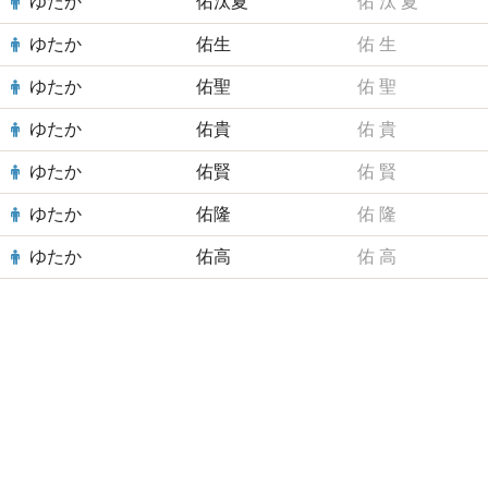
ゆたか
佑汰夏
佑
汰
夏
ゆたか
佑生
佑
生
ゆたか
佑聖
佑
聖
ゆたか
佑貴
佑
貴
ゆたか
佑賢
佑
賢
ゆたか
佑隆
佑
隆
ゆたか
佑高
佑
高