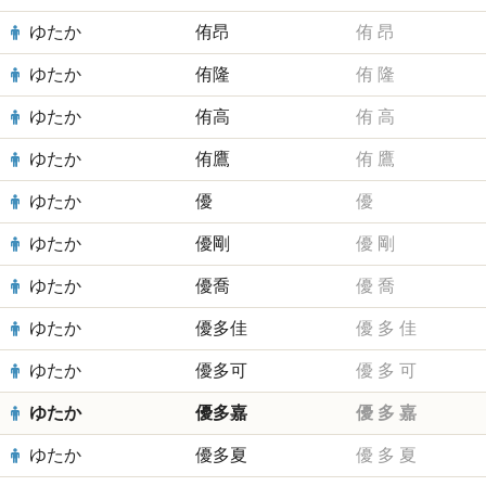
ゆたか
侑昂
侑
昂
ゆたか
侑隆
侑
隆
ゆたか
侑高
侑
高
ゆたか
侑鷹
侑
鷹
ゆたか
優
優
ゆたか
優剛
優
剛
ゆたか
優喬
優
喬
ゆたか
優多佳
優
多
佳
ゆたか
優多可
優
多
可
ゆたか
優多嘉
優
多
嘉
ゆたか
優多夏
優
多
夏