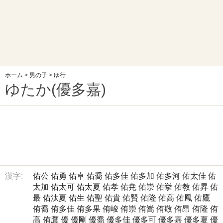
ホーム
>
男の子
>
ゆ行
ゆたか(優多嘉)
漢字:
佑公
佑勇
佑卓
佑喬
佑多佳
佑多加
佑多河
佑太佳
佑
太加
佑太可
佑太夏
佑孝
佑尭
佑崇
佑挙
佑教
佑昇
佑
最
佑汰夏
佑生
佑聖
佑貴
佑賢
佑隆
佑高
佑鳳
佑鷹
侑喬
侑多佳
侑多果
侑峻
侑崇
侑嵩
侑敬
侑昂
侑隆
侑
高
侑鷹
優
優剛
優喬
優多佳
優多可
優多嘉
優多夏
優