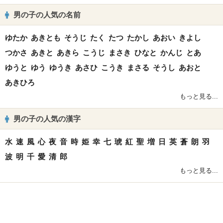
男の子の人気の名前
ゆたか
あきとも
そうじ
たく
たつ
たかし
あおい
きよし
つかさ
あきと
あきら
こうじ
まさき
ひなと
かんじ
とあ
ゆうと
ゆう
ゆうき
あさひ
こうき
まさる
そうし
あおと
あきひろ
もっと見る...
男の子の人気の漢字
水
速
風
心
夜
音
時
姫
幸
七
琥
紅
聖
増
日
英
蒼
朗
羽
波
明
千
愛
清
郎
もっと見る...