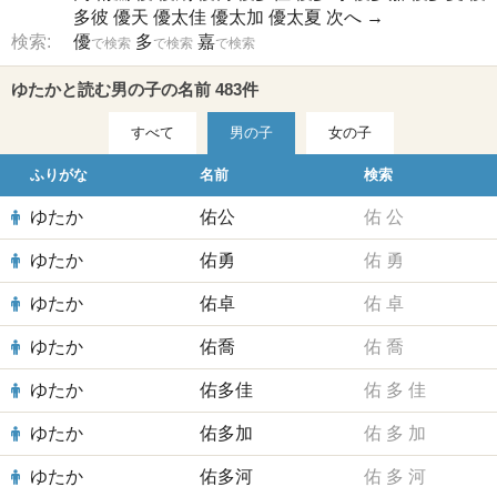
多彼
優天
優太佳
優太加
優太夏
次へ →
検索:
優
多
嘉
で検索
で検索
で検索
ゆたかと読む男の子の名前 483件
すべて
男の子
女の子
ふりがな
名前
検索
ゆたか
佑公
佑
公
ゆたか
佑勇
佑
勇
ゆたか
佑卓
佑
卓
ゆたか
佑喬
佑
喬
ゆたか
佑多佳
佑
多
佳
ゆたか
佑多加
佑
多
加
ゆたか
佑多河
佑
多
河