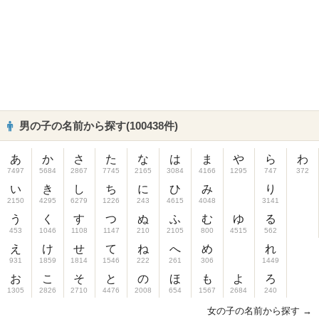
男の子の名前から探す(100438件)
あ
か
さ
た
な
は
ま
や
ら
わ
7497
5684
2867
7745
2165
3084
4166
1295
747
372
い
き
し
ち
に
ひ
み
り
2150
4295
6279
1226
243
4615
4048
3141
う
く
す
つ
ぬ
ふ
む
ゆ
る
453
1046
1108
1147
210
2105
800
4515
562
え
け
せ
て
ね
へ
め
れ
931
1859
1814
1546
222
261
306
1449
お
こ
そ
と
の
ほ
も
よ
ろ
1305
2826
2710
4476
2008
654
1567
2684
240
女の子の名前から探す →