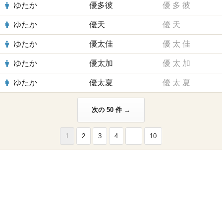
ゆたか
優多彼
優
多
彼
ゆたか
優天
優
天
ゆたか
優太佳
優
太
佳
ゆたか
優太加
優
太
加
ゆたか
優太夏
優
太
夏
次の 50 件 →
1
2
3
4
...
10