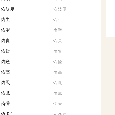
佑汰夏
佑
汰
夏
佑生
佑
生
佑聖
佑
聖
佑貴
佑
貴
佑賢
佑
賢
佑隆
佑
隆
佑高
佑
高
佑鳳
佑
鳳
佑鷹
佑
鷹
侑喬
侑
喬
侑多佳
侑
多
佳