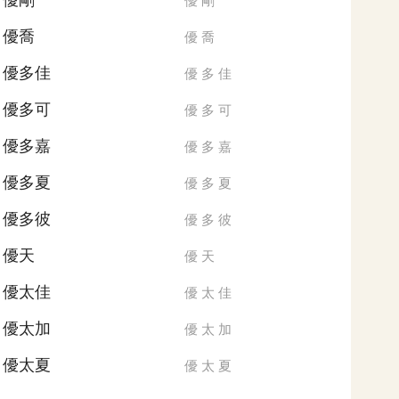
優剛
優
剛
優喬
優
喬
優多佳
優
多
佳
優多可
優
多
可
優多嘉
優
多
嘉
優多夏
優
多
夏
優多彼
優
多
彼
優天
優
天
優太佳
優
太
佳
優太加
優
太
加
優太夏
優
太
夏