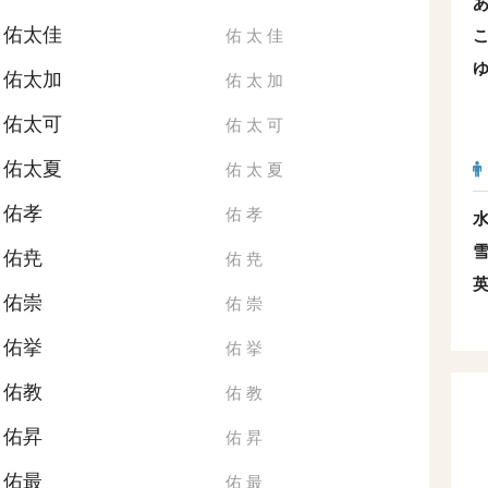
佑太佳
佑
太
佳
佑太加
佑
太
加
佑太可
佑
太
可
佑太夏
佑
太
夏
佑孝
佑
孝
佑尭
佑
尭
佑崇
佑
崇
佑挙
佑
挙
佑教
佑
教
佑昇
佑
昇
佑最
佑
最