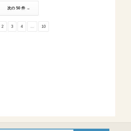
次の 50 件 →
2
3
4
...
10