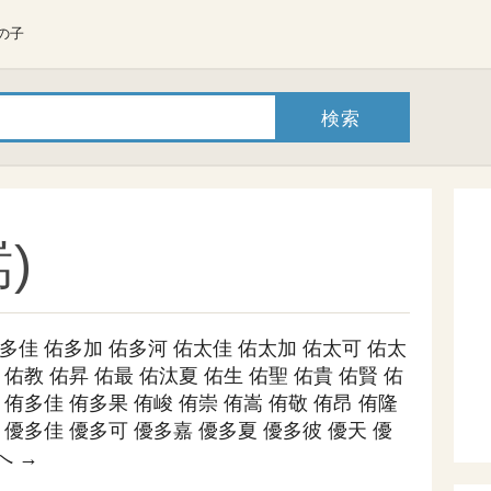
の子
)
多佳
佑多加
佑多河
佑太佳
佑太加
佑太可
佑太
佑教
佑昇
佑最
佑汰夏
佑生
佑聖
佑貴
佑賢
佑
侑多佳
侑多果
侑峻
侑崇
侑嵩
侑敬
侑昂
侑隆
優多佳
優多可
優多嘉
優多夏
優多彼
優天
優
へ →