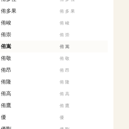
侑多果
侑
多
果
侑峻
侑
峻
侑崇
侑
崇
侑嵩
侑
嵩
侑敬
侑
敬
侑昂
侑
昂
侑隆
侑
隆
侑高
侑
高
侑鷹
侑
鷹
優
優