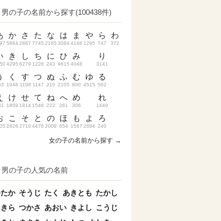
男の子の名前から探す(100438件)
あ
か
さ
た
な
は
ま
や
ら
わ
97
5684
2867
7745
2165
3084
4166
1295
747
372
い
き
し
ち
に
ひ
み
り
50
4295
6279
1226
243
4615
4048
3141
う
く
す
つ
ぬ
ふ
む
ゆ
る
53
1046
1108
1147
210
2105
800
4515
562
え
け
せ
て
ね
へ
め
れ
31
1859
1814
1546
222
261
306
1449
お
こ
そ
と
の
ほ
も
よ
ろ
05
2826
2710
4476
2008
654
1567
2684
240
女の子の名前から探す →
男の子の人気の名前
ゆたか
そうじ
たく
あきとも
たかし
あきら
つかさ
あおい
きよし
こうじ