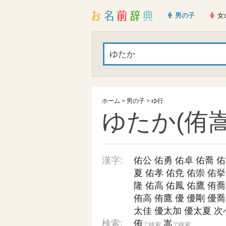
男の子
女
ホーム
>
男の子
>
ゆ行
ゆたか(侑嵩
漢字:
佑公
佑勇
佑卓
佑喬
佑
夏
佑孝
佑尭
佑崇
佑挙
隆
佑高
佑鳳
佑鷹
侑喬
侑高
侑鷹
優
優剛
優喬
太佳
優太加
優太夏
次
検索:
侑
嵩
で検索
で検索