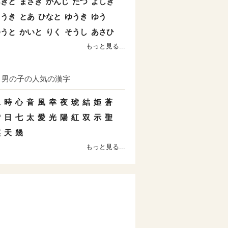
あきと
まさき
かんじ
たつ
よしき
こうき
とあ
ひなと
ゆうき
ゆう
ゆうと
かいと
りく
そうし
あさひ
もっと見る...
男の子の人気の漢字
水
時
心
音
風
幸
夜
琥
結
姫
蒼
雪
日
七
太
愛
光
陽
紅
双
示
聖
英
天
幾
もっと見る...