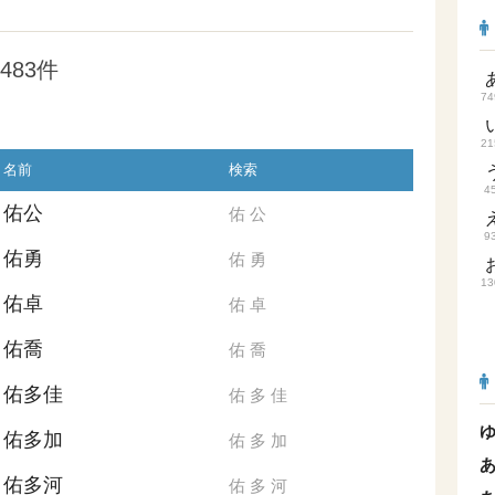
483件
74
21
名前
検索
4
佑公
佑
公
9
佑勇
佑
勇
13
佑卓
佑
卓
佑喬
佑
喬
佑多佳
佑
多
佳
佑多加
佑
多
加
佑多河
佑
多
河