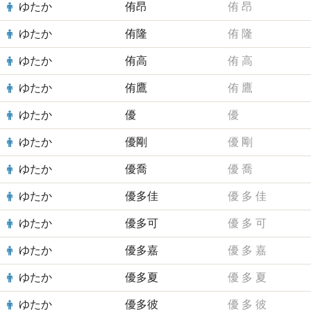
ゆたか
侑昂
侑
昂
ゆたか
侑隆
侑
隆
ゆたか
侑高
侑
高
ゆたか
侑鷹
侑
鷹
ゆたか
優
優
ゆたか
優剛
優
剛
ゆたか
優喬
優
喬
ゆたか
優多佳
優
多
佳
ゆたか
優多可
優
多
可
ゆたか
優多嘉
優
多
嘉
ゆたか
優多夏
優
多
夏
ゆたか
優多彼
優
多
彼