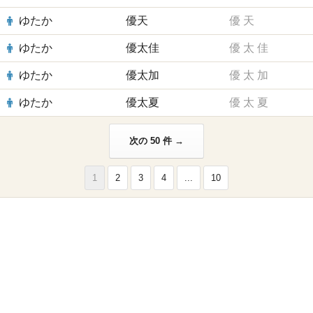
ゆたか
優天
優
天
ゆたか
優太佳
優
太
佳
ゆたか
優太加
優
太
加
ゆたか
優太夏
優
太
夏
次の 50 件 →
1
2
3
4
...
10