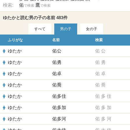
検索:
佑
鷹
で検索
で検索
ゆたかと読む男の子の名前 483件
すべて
男の子
女の子
ふりがな
名前
検索
ゆたか
佑公
佑
公
ゆたか
佑勇
佑
勇
ゆたか
佑卓
佑
卓
ゆたか
佑喬
佑
喬
ゆたか
佑多佳
佑
多
佳
ゆたか
佑多加
佑
多
加
ゆたか
佑多河
佑
多
河