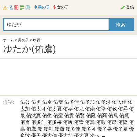
男の子
女の子
登録
ホーム
>
男の子
>
ゆ行
ゆたか(佑鷹)
漢字:
佑公
佑勇
佑卓
佑喬
佑多佳
佑多加
佑多河
佑太佳
佑
太加
佑太可
佑太夏
佑孝
佑尭
佑崇
佑挙
佑教
佑昇
佑
最
佑汰夏
佑生
佑聖
佑貴
佑賢
佑隆
佑高
佑鳳
佑鷹
侑喬
侑多佳
侑多果
侑峻
侑崇
侑嵩
侑敬
侑昂
侑隆
侑
高
侑鷹
優
優剛
優喬
優多佳
優多可
優多嘉
優多夏
優
多彼
優天
優太佳
優太加
優太夏
次へ →