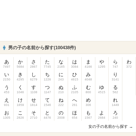
男の子の名前から探す(100438件)
あ
か
さ
た
な
は
ま
や
ら
わ
7497
5684
2867
7745
2165
3084
4166
1295
747
372
い
き
し
ち
に
ひ
み
り
2150
4295
6279
1226
243
4615
4048
3141
う
く
す
つ
ぬ
ふ
む
ゆ
る
453
1046
1108
1147
210
2105
800
4515
562
え
け
せ
て
ね
へ
め
れ
931
1859
1814
1546
222
261
306
1449
お
こ
そ
と
の
ほ
も
よ
ろ
1305
2826
2710
4476
2008
654
1567
2684
240
女の子の名前から探す →