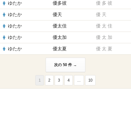
ゆたか
優多彼
優
多
彼
ゆたか
優天
優
天
ゆたか
優太佳
優
太
佳
ゆたか
優太加
優
太
加
ゆたか
優太夏
優
太
夏
次の 50 件 →
1
2
3
4
...
10