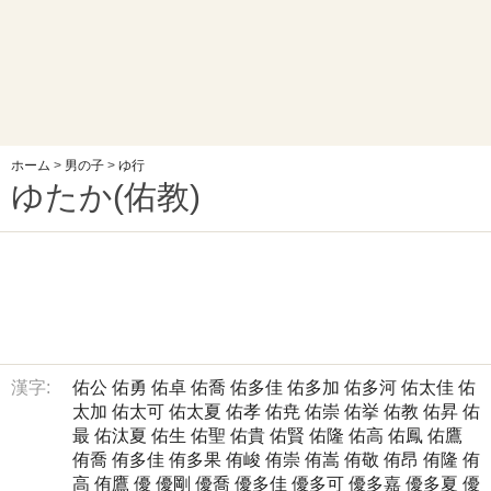
ホーム
>
男の子
>
ゆ行
ゆたか(佑教)
漢字:
佑公
佑勇
佑卓
佑喬
佑多佳
佑多加
佑多河
佑太佳
佑
太加
佑太可
佑太夏
佑孝
佑尭
佑崇
佑挙
佑教
佑昇
佑
最
佑汰夏
佑生
佑聖
佑貴
佑賢
佑隆
佑高
佑鳳
佑鷹
侑喬
侑多佳
侑多果
侑峻
侑崇
侑嵩
侑敬
侑昂
侑隆
侑
高
侑鷹
優
優剛
優喬
優多佳
優多可
優多嘉
優多夏
優