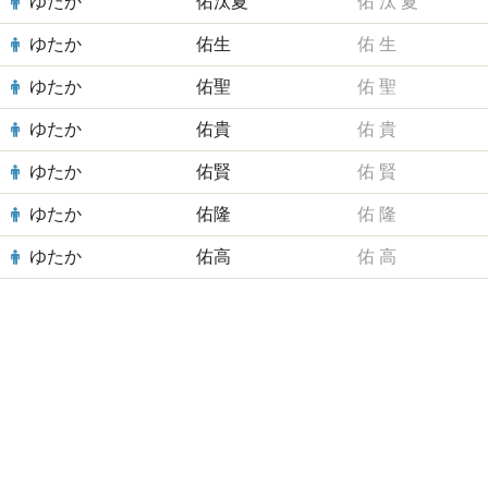
ゆたか
佑汰夏
佑
汰
夏
ゆたか
佑生
佑
生
ゆたか
佑聖
佑
聖
ゆたか
佑貴
佑
貴
ゆたか
佑賢
佑
賢
ゆたか
佑隆
佑
隆
ゆたか
佑高
佑
高