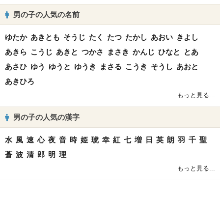
男の子の人気の名前
ゆたか
あきとも
そうじ
たく
たつ
たかし
あおい
きよし
あきら
こうじ
あきと
つかさ
まさき
かんじ
ひなと
とあ
あさひ
ゆう
ゆうと
ゆうき
まさる
こうき
そうし
あおと
あきひろ
もっと見る...
男の子の人気の漢字
水
風
速
心
夜
音
時
姫
琥
幸
紅
七
増
日
英
朗
羽
千
聖
蒼
波
清
郎
明
理
もっと見る...