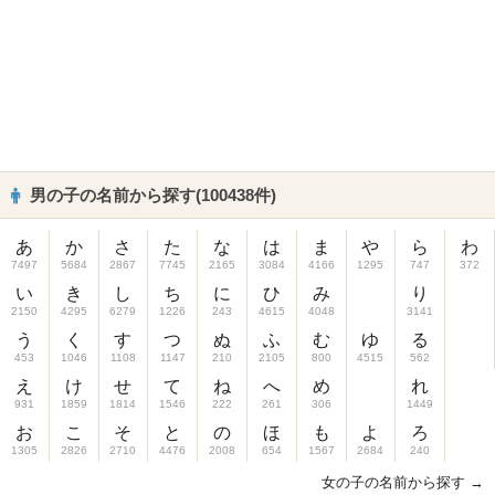
男の子の名前から探す(100438件)
あ
か
さ
た
な
は
ま
や
ら
わ
7497
5684
2867
7745
2165
3084
4166
1295
747
372
い
き
し
ち
に
ひ
み
り
2150
4295
6279
1226
243
4615
4048
3141
う
く
す
つ
ぬ
ふ
む
ゆ
る
453
1046
1108
1147
210
2105
800
4515
562
え
け
せ
て
ね
へ
め
れ
931
1859
1814
1546
222
261
306
1449
お
こ
そ
と
の
ほ
も
よ
ろ
1305
2826
2710
4476
2008
654
1567
2684
240
女の子の名前から探す →