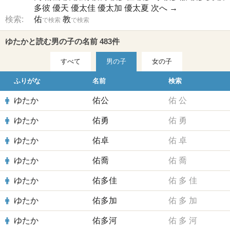
多彼
優天
優太佳
優太加
優太夏
次へ →
検索:
佑
教
で検索
で検索
ゆたかと読む男の子の名前 483件
すべて
男の子
女の子
ふりがな
名前
検索
ゆたか
佑公
佑
公
ゆたか
佑勇
佑
勇
ゆたか
佑卓
佑
卓
ゆたか
佑喬
佑
喬
ゆたか
佑多佳
佑
多
佳
ゆたか
佑多加
佑
多
加
ゆたか
佑多河
佑
多
河