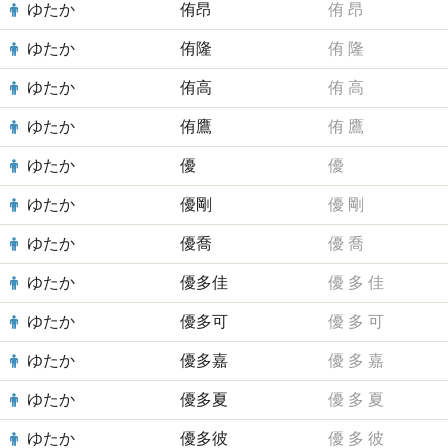
ゆたか
侑昂
侑
昂
ゆたか
侑隆
侑
隆
ゆたか
侑高
侑
高
ゆたか
侑鷹
侑
鷹
ゆたか
優
優
ゆたか
優剛
優
剛
ゆたか
優喬
優
喬
ゆたか
優多佳
優
多
佳
ゆたか
優多可
優
多
可
ゆたか
優多嘉
優
多
嘉
ゆたか
優多夏
優
多
夏
ゆたか
優多彼
優
多
彼