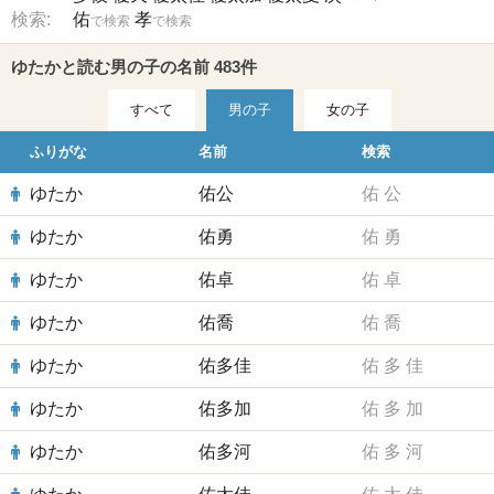
検索:
佑
孝
で検索
で検索
ゆたかと読む男の子の名前 483件
すべて
男の子
女の子
ふりがな
名前
検索
ゆたか
佑公
佑
公
ゆたか
佑勇
佑
勇
ゆたか
佑卓
佑
卓
ゆたか
佑喬
佑
喬
ゆたか
佑多佳
佑
多
佳
ゆたか
佑多加
佑
多
加
ゆたか
佑多河
佑
多
河