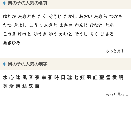
男の子の人気の名前
ゆたか
あきとも
たく
そうじ
たかし
あおい
あきら
つかさ
たつ
きよし
こうじ
あきと
まさき
かんじ
ひなと
とあ
こうき
ゆうと
ゆうき
ゆう
かいと
そうし
りく
まさる
あきひろ
もっと見る...
男の子の人気の漢字
水
心
速
風
音
夜
幸
蒼
時
日
琥
七
姫
羽
紅
聖
雪
愛
明
英
増
朗
結
双
藤
もっと見る...