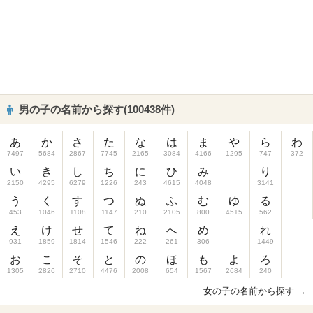
男の子の名前から探す(100438件)
あ
か
さ
た
な
は
ま
や
ら
わ
7497
5684
2867
7745
2165
3084
4166
1295
747
372
い
き
し
ち
に
ひ
み
り
2150
4295
6279
1226
243
4615
4048
3141
う
く
す
つ
ぬ
ふ
む
ゆ
る
453
1046
1108
1147
210
2105
800
4515
562
え
け
せ
て
ね
へ
め
れ
931
1859
1814
1546
222
261
306
1449
お
こ
そ
と
の
ほ
も
よ
ろ
1305
2826
2710
4476
2008
654
1567
2684
240
女の子の名前から探す →