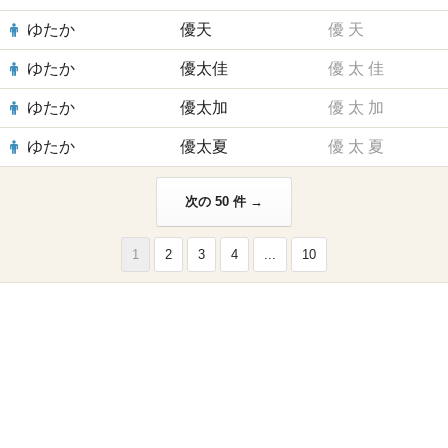
ゆたか
優天
優
天
ゆたか
優太佳
優
太
佳
ゆたか
優太加
優
太
加
ゆたか
優太夏
優
太
夏
次の 50 件 →
1
2
3
4
...
10