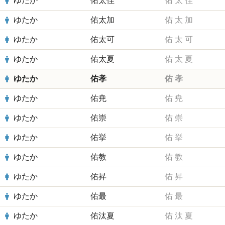
ゆたか
佑太佳
佑
太
佳
ゆたか
佑太加
佑
太
加
ゆたか
佑太可
佑
太
可
ゆたか
佑太夏
佑
太
夏
ゆたか
佑孝
佑
孝
ゆたか
佑尭
佑
尭
ゆたか
佑崇
佑
崇
ゆたか
佑挙
佑
挙
ゆたか
佑教
佑
教
ゆたか
佑昇
佑
昇
ゆたか
佑最
佑
最
ゆたか
佑汰夏
佑
汰
夏