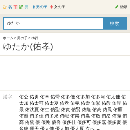
男の子
女の子
登録
ホーム
>
男の子
>
ゆ行
ゆたか(佑孝)
漢字:
佑公
佑勇
佑卓
佑喬
佑多佳
佑多加
佑多河
佑太佳
佑
太加
佑太可
佑太夏
佑孝
佑尭
佑崇
佑挙
佑教
佑昇
佑
最
佑汰夏
佑生
佑聖
佑貴
佑賢
佑隆
佑高
佑鳳
佑鷹
侑喬
侑多佳
侑多果
侑峻
侑崇
侑嵩
侑敬
侑昂
侑隆
侑
高
侑鷹
優
優剛
優喬
優多佳
優多可
優多嘉
優多夏
優
多彼
優天
優太佳
優太加
優太夏
次へ →