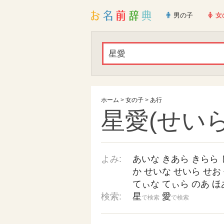
男の子
女
ホーム
>
女の子
>
あ行
星愛(せいら
よみ:
あいな
きあら
きらら
か
せいな
せいら
せお
てぃな
てぃら
のあ
ほ
検索:
星
愛
で検索
で検索