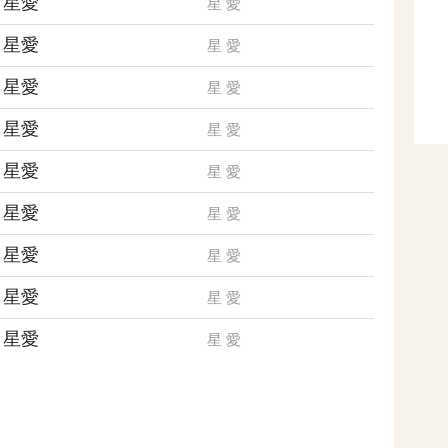
星愛
星
愛
星愛
星
愛
星愛
星
愛
星愛
星
愛
星愛
星
愛
星愛
星
愛
星愛
星
愛
星愛
星
愛
星愛
星
愛