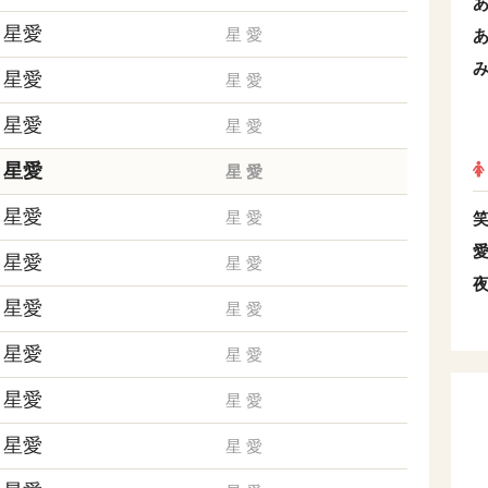
星愛
星
愛
星愛
星
愛
星愛
星
愛
星愛
星
愛
星愛
星
愛
星愛
星
愛
星愛
星
愛
星愛
星
愛
星愛
星
愛
星愛
星
愛