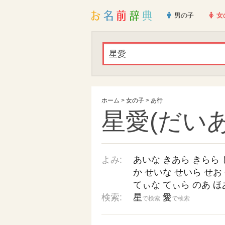
男の子
女
ホーム
>
女の子
>
あ行
星愛(だいあ
よみ:
あいな
きあら
きらら
か
せいな
せいら
せお
てぃな
てぃら
のあ
ほ
検索:
星
愛
で検索
で検索