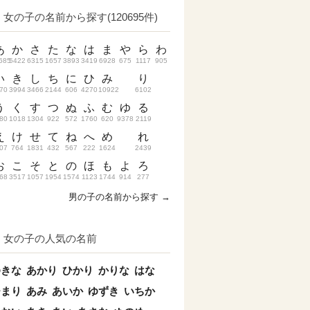
女の子の名前から探す(120695件)
あ
か
さ
た
な
は
ま
や
ら
わ
685
5422
6315
1657
3893
3419
6928
675
1117
905
い
き
し
ち
に
ひ
み
り
70
3994
3466
2144
606
4270
10922
6102
う
く
す
つ
ぬ
ふ
む
ゆ
る
80
1018
1304
922
572
1760
620
9378
2119
え
け
せ
て
ね
へ
め
れ
07
764
1831
432
567
222
1624
2439
お
こ
そ
と
の
ほ
も
よ
ろ
68
3517
1057
1954
1574
1123
1744
914
277
男の子の名前から探す →
女の子の人気の名前
ゆきな
あかり
ひかり
かりな
はな
ひまり
あみ
あいか
ゆずき
いちか