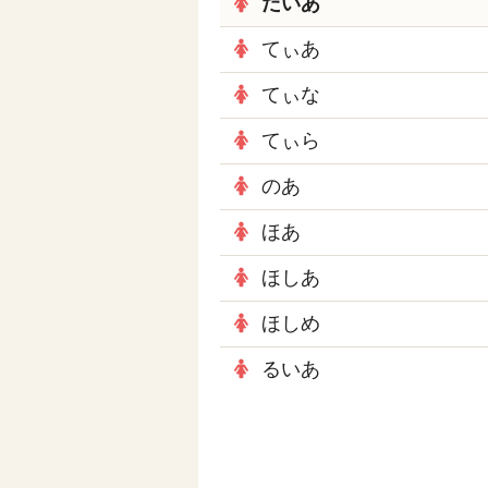
だいあ
てぃあ
てぃな
てぃら
のあ
ほあ
ほしあ
ほしめ
るいあ