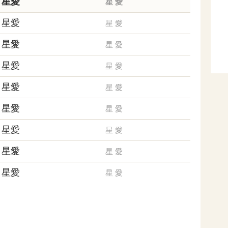
星愛
星
愛
星愛
星
愛
星愛
星
愛
星愛
星
愛
星愛
星
愛
星愛
星
愛
星愛
星
愛
星愛
星
愛
星愛
星
愛