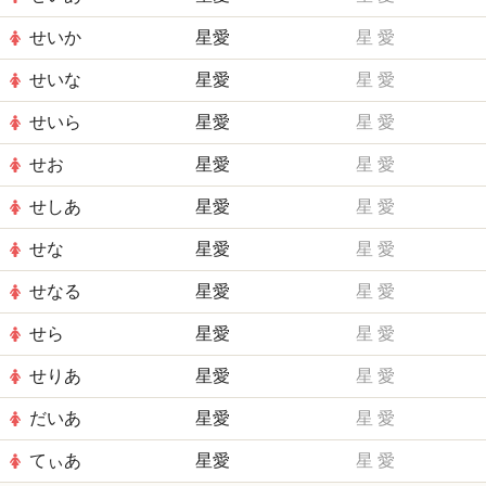
せいか
星愛
星
愛
せいな
星愛
星
愛
せいら
星愛
星
愛
せお
星愛
星
愛
せしあ
星愛
星
愛
せな
星愛
星
愛
せなる
星愛
星
愛
せら
星愛
星
愛
せりあ
星愛
星
愛
だいあ
星愛
星
愛
てぃあ
星愛
星
愛