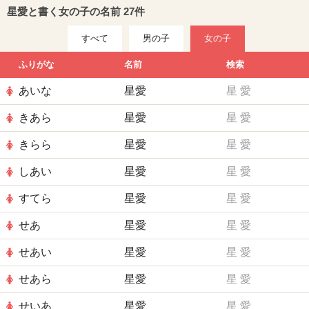
星愛と書く女の子の名前 27件
すべて
男の子
女の子
ふりがな
名前
検索
あいな
星愛
星
愛
きあら
星愛
星
愛
きらら
星愛
星
愛
しあい
星愛
星
愛
すてら
星愛
星
愛
せあ
星愛
星
愛
せあい
星愛
星
愛
せあら
星愛
星
愛
せいあ
星愛
星
愛