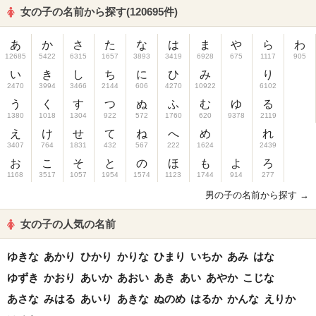
女の子の名前から探す(120695件)
あ
か
さ
た
な
は
ま
や
ら
わ
12685
5422
6315
1657
3893
3419
6928
675
1117
905
い
き
し
ち
に
ひ
み
り
2470
3994
3466
2144
606
4270
10922
6102
う
く
す
つ
ぬ
ふ
む
ゆ
る
1380
1018
1304
922
572
1760
620
9378
2119
え
け
せ
て
ね
へ
め
れ
3407
764
1831
432
567
222
1624
2439
お
こ
そ
と
の
ほ
も
よ
ろ
1168
3517
1057
1954
1574
1123
1744
914
277
男の子の名前から探す →
女の子の人気の名前
ゆきな
あかり
ひかり
かりな
ひまり
いちか
あみ
はな
ゆずき
かおり
あいか
あおい
あき
あい
あやか
こじな
あさな
みはる
あいり
あきな
ぬのめ
はるか
かんな
えりか