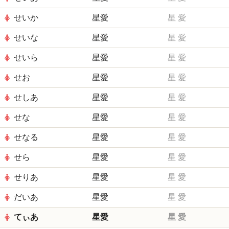
せいか
星愛
星
愛
せいな
星愛
星
愛
せいら
星愛
星
愛
せお
星愛
星
愛
せしあ
星愛
星
愛
せな
星愛
星
愛
せなる
星愛
星
愛
せら
星愛
星
愛
せりあ
星愛
星
愛
だいあ
星愛
星
愛
てぃあ
星愛
星
愛