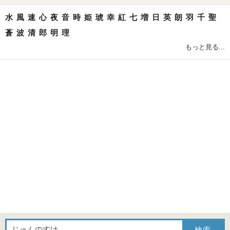
水
風
速
心
夜
音
時
姫
琥
幸
紅
七
増
日
英
朗
羽
千
聖
蒼
波
清
郎
明
理
もっと見る...