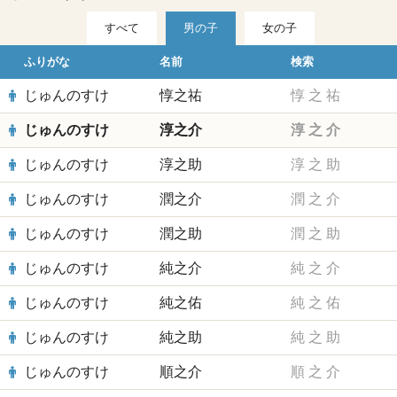
すべて
男の子
女の子
ふりがな
名前
検索
じゅんのすけ
惇之祐
惇
之
祐
じゅんのすけ
淳之介
淳
之
介
じゅんのすけ
淳之助
淳
之
助
じゅんのすけ
潤之介
潤
之
介
じゅんのすけ
潤之助
潤
之
助
じゅんのすけ
純之介
純
之
介
じゅんのすけ
純之佑
純
之
佑
じゅんのすけ
純之助
純
之
助
じゅんのすけ
順之介
順
之
介