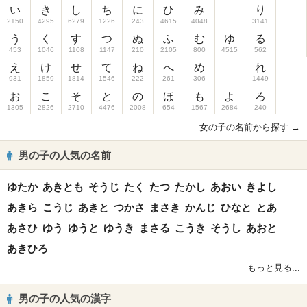
い
き
し
ち
に
ひ
み
り
2150
4295
6279
1226
243
4615
4048
3141
う
く
す
つ
ぬ
ふ
む
ゆ
る
453
1046
1108
1147
210
2105
800
4515
562
え
け
せ
て
ね
へ
め
れ
931
1859
1814
1546
222
261
306
1449
お
こ
そ
と
の
ほ
も
よ
ろ
1305
2826
2710
4476
2008
654
1567
2684
240
女の子の名前から探す →
男の子の人気の名前
ゆたか
あきとも
そうじ
たく
たつ
たかし
あおい
きよし
あきら
こうじ
あきと
つかさ
まさき
かんじ
ひなと
とあ
あさひ
ゆう
ゆうと
ゆうき
まさる
こうき
そうし
あおと
あきひろ
もっと見る...
男の子の人気の漢字