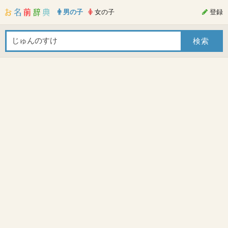
男の子
女の子
登録