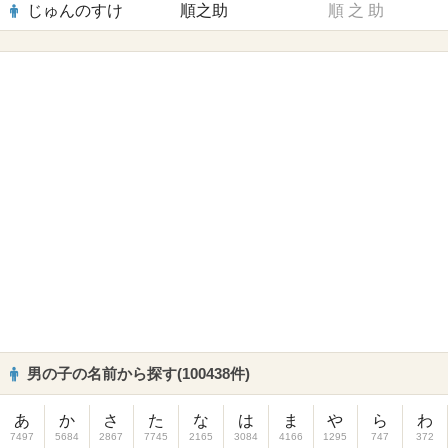
じゅんのすけ
順之助
順
之
助
男の子の名前から探す(100438件)
あ
か
さ
た
な
は
ま
や
ら
わ
7497
5684
2867
7745
2165
3084
4166
1295
747
372