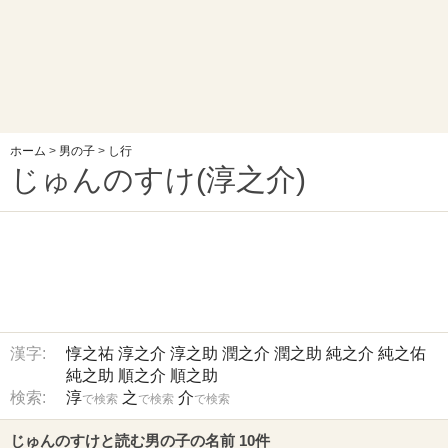
ホーム
>
男の子
>
し行
じゅんのすけ(淳之介)
漢字:
惇之祐
淳之介
淳之助
潤之介
潤之助
純之介
純之佑
純之助
順之介
順之助
検索:
淳
之
介
で検索
で検索
で検索
じゅんのすけと読む男の子の名前 10件