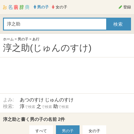
男の子
女の子
登録
ホーム
>
男の子
>
あ行
淳之助(じゅんのすけ)
よみ:
あつのすけ
じゅんのすけ
検索:
淳
之
助
で検索
で検索
で検索
淳之助と書く男の子の名前 2件
すべて
男の子
女の子