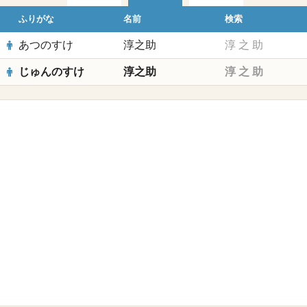
ふりがな
名前
検索
あつのすけ
淳之助
淳
之
助
じゅんのすけ
淳之助
淳
之
助