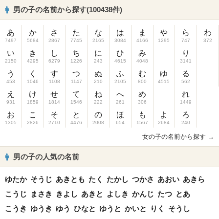
男の子の名前から探す(100438件)
あ
か
さ
た
な
は
ま
や
ら
わ
7497
5684
2867
7745
2165
3084
4166
1295
747
372
い
き
し
ち
に
ひ
み
り
2150
4295
6279
1226
243
4615
4048
3141
う
く
す
つ
ぬ
ふ
む
ゆ
る
453
1046
1108
1147
210
2105
800
4515
562
え
け
せ
て
ね
へ
め
れ
931
1859
1814
1546
222
261
306
1449
お
こ
そ
と
の
ほ
も
よ
ろ
1305
2826
2710
4476
2008
654
1567
2684
240
女の子の名前から探す →
男の子の人気の名前
ゆたか
そうじ
あきとも
たく
たかし
つかさ
あおい
あきら
こうじ
まさき
きよし
あきと
よしき
かんじ
たつ
とあ
こうき
ゆうき
ゆう
ひなと
ゆうと
かいと
りく
そうし