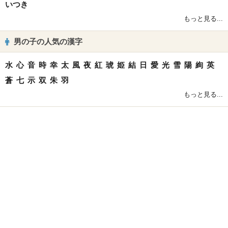
いつき
もっと見る...
男の子の人気の漢字
水
心
音
時
幸
太
風
夜
紅
琥
姫
結
日
愛
光
雪
陽
絢
英
蒼
七
示
双
朱
羽
もっと見る...