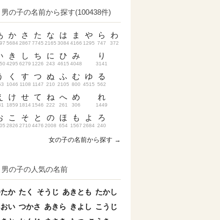
男の子の名前から探す(100438件)
あ
か
さ
た
な
は
ま
や
ら
わ
97
5684
2867
7745
2165
3084
4166
1295
747
372
い
き
し
ち
に
ひ
み
り
50
4295
6279
1226
243
4615
4048
3141
う
く
す
つ
ぬ
ふ
む
ゆ
る
53
1046
1108
1147
210
2105
800
4515
562
え
け
せ
て
ね
へ
め
れ
31
1859
1814
1546
222
261
306
1449
お
こ
そ
と
の
ほ
も
よ
ろ
05
2826
2710
4476
2008
654
1567
2684
240
女の子の名前から探す →
男の子の人気の名前
ゆたか
たく
そうじ
あきとも
たかし
あおい
つかさ
あきら
きよし
こうじ