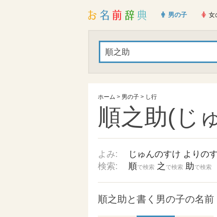
男の子
女
ホーム
>
男の子
>
し行
順之助(じ
よみ:
じゅんのすけ
よりの
検索:
順
之
助
で検索
で検索
で検索
順之助と書く男の子の名前 