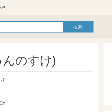
の子
ゅんのすけ)
すけ
2件