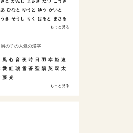
あきと
かんじ
まさき
たつ
こうき
とあ
ひなと
ゆうと
ゆう
かいと
ゆうき
そうし
りく
はると
まさる
もっと見る...
男の子の人気の漢字
水
風
心
音
夜
時
日
羽
幸
姫
速
七
愛
紅
琥
雪
蒼
聖
陽
英
双
太
示
藤
光
もっと見る...