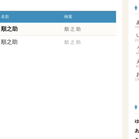
名前
検索
74
順之助
順
之
助
21
順之助
順
之
助
4
9
13