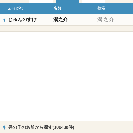
ふりがな
名前
検索
じゅんのすけ
潤之介
潤
之
介
男の子の名前から探す(100438件)