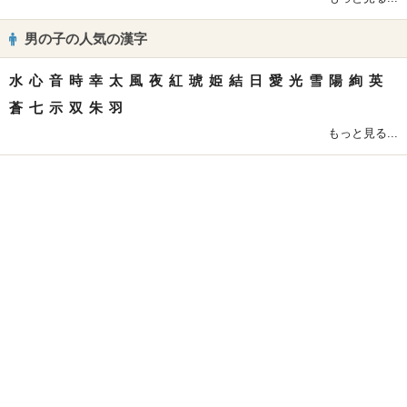
男の子の人気の漢字
水
心
音
時
幸
太
風
夜
紅
琥
姫
結
日
愛
光
雪
陽
絢
英
蒼
七
示
双
朱
羽
もっと見る...