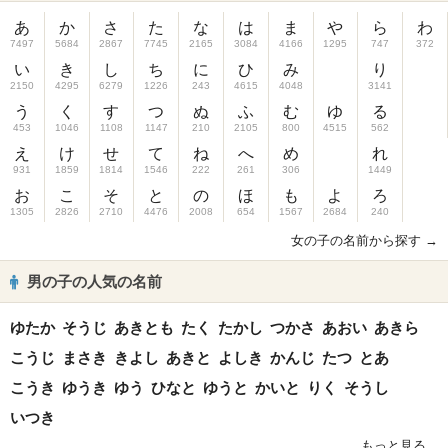
あ
か
さ
た
な
は
ま
や
ら
わ
7497
5684
2867
7745
2165
3084
4166
1295
747
372
い
き
し
ち
に
ひ
み
り
2150
4295
6279
1226
243
4615
4048
3141
う
く
す
つ
ぬ
ふ
む
ゆ
る
453
1046
1108
1147
210
2105
800
4515
562
え
け
せ
て
ね
へ
め
れ
931
1859
1814
1546
222
261
306
1449
お
こ
そ
と
の
ほ
も
よ
ろ
1305
2826
2710
4476
2008
654
1567
2684
240
女の子の名前から探す →
男の子の人気の名前
ゆたか
そうじ
あきとも
たく
たかし
つかさ
あおい
あきら
こうじ
まさき
きよし
あきと
よしき
かんじ
たつ
とあ
こうき
ゆうき
ゆう
ひなと
ゆうと
かいと
りく
そうし
いつき
もっと見る...