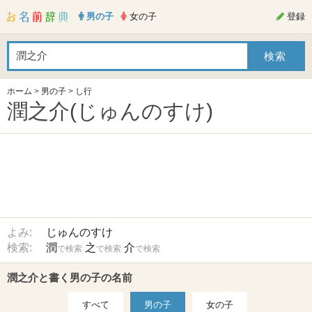
男の子
女の子
登録
ホーム
>
男の子
>
し行
潤之介(じゅんのすけ)
よみ:
じゅんのすけ
検索:
潤
之
介
で検索
で検索
で検索
潤之介と書く男の子の名前
すべて
男の子
女の子