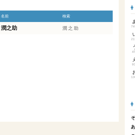
名前
検索
74
潤之助
潤
之
助
21
4
9
13