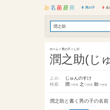
男の子
女
ホーム
>
男の子
>
し行
潤之助(じ
よみ:
じゅんのすけ
検索:
潤
之
助
で検索
で検索
で検索
潤之助と書く男の子の名前