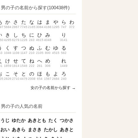
男の子の名前から探す(100438件)
あ
か
さ
た
な
は
ま
や
ら
わ
97
5684
2867
7745
2165
3084
4166
1295
747
372
い
き
し
ち
に
ひ
み
り
50
4295
6279
1226
243
4615
4048
3141
う
く
す
つ
ぬ
ふ
む
ゆ
る
53
1046
1108
1147
210
2105
800
4515
562
え
け
せ
て
ね
へ
め
れ
31
1859
1814
1546
222
261
306
1449
お
こ
そ
と
の
ほ
も
よ
ろ
05
2826
2710
4476
2008
654
1567
2684
240
女の子の名前から探す →
男の子の人気の名前
そうじ
ゆたか
あきとも
たく
つかさ
あおい
あきら
まさき
たかし
あきと