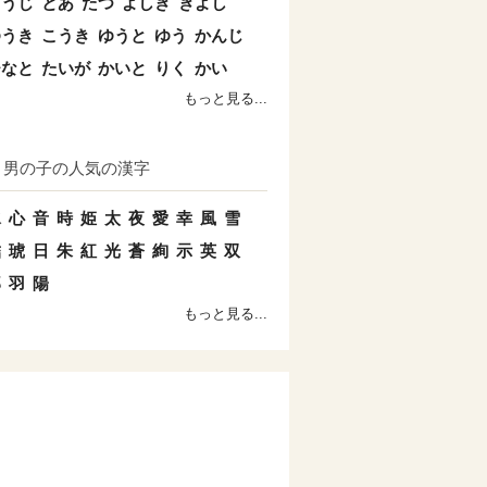
こうじ
とあ
たつ
よしき
きよし
ゆうき
こうき
ゆうと
ゆう
かんじ
ひなと
たいが
かいと
りく
かい
もっと見る...
男の子の人気の漢字
水
心
音
時
姫
太
夜
愛
幸
風
雪
結
琥
日
朱
紅
光
蒼
絢
示
英
双
郎
羽
陽
もっと見る...