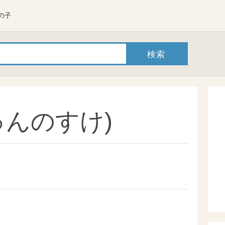
の子
ゅんのすけ)