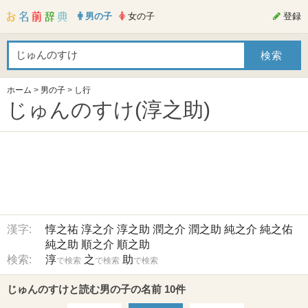
男の子
女の子
登録
ホーム
>
男の子
>
し行
じゅんのすけ(淳之助)
漢字:
惇之祐
淳之介
淳之助
潤之介
潤之助
純之介
純之佑
純之助
順之介
順之助
検索:
淳
之
助
で検索
で検索
で検索
じゅんのすけと読む男の子の名前 10件