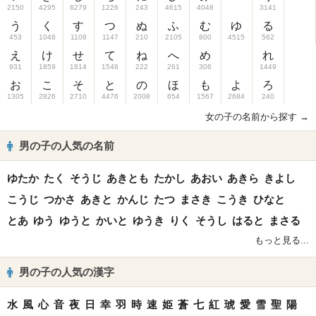
2150
4295
6279
1226
243
4615
4048
3141
う
く
す
つ
ぬ
ふ
む
ゆ
る
453
1046
1108
1147
210
2105
800
4515
562
え
け
せ
て
ね
へ
め
れ
931
1859
1814
1546
222
261
306
1449
お
こ
そ
と
の
ほ
も
よ
ろ
1305
2826
2710
4476
2008
654
1567
2684
240
女の子の名前から探す →
男の子の人気の名前
ゆたか
たく
そうじ
あきとも
たかし
あおい
あきら
きよし
こうじ
つかさ
あきと
かんじ
たつ
まさき
こうき
ひなと
とあ
ゆう
ゆうと
かいと
ゆうき
りく
そうし
はると
まさる
もっと見る...
男の子の人気の漢字
水
風
心
音
夜
日
幸
羽
時
速
姫
蒼
七
紅
琥
愛
雪
聖
陽