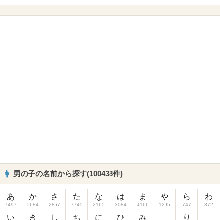
男の子の名前から探す(100438件)
あ
か
さ
た
な
は
ま
や
ら
わ
7497
5684
2867
7745
2165
3084
4166
1295
747
372
い
き
し
ち
に
ひ
み
り