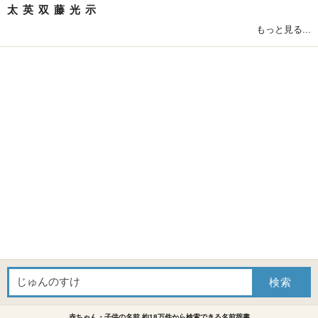
太
英
双
藤
光
示
もっと見る...
赤ちゃん・子供の名前 約18万件から検索できる名前辞書