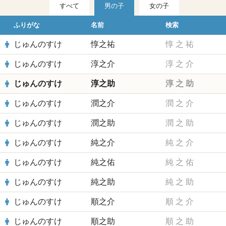
すべて
男の子
女の子
ふりがな
名前
検索
じゅんのすけ
惇之祐
惇
之
祐
じゅんのすけ
淳之介
淳
之
介
じゅんのすけ
淳之助
淳
之
助
じゅんのすけ
潤之介
潤
之
介
じゅんのすけ
潤之助
潤
之
助
じゅんのすけ
純之介
純
之
介
じゅんのすけ
純之佑
純
之
佑
じゅんのすけ
純之助
純
之
助
じゅんのすけ
順之介
順
之
介
じゅんのすけ
順之助
順
之
助