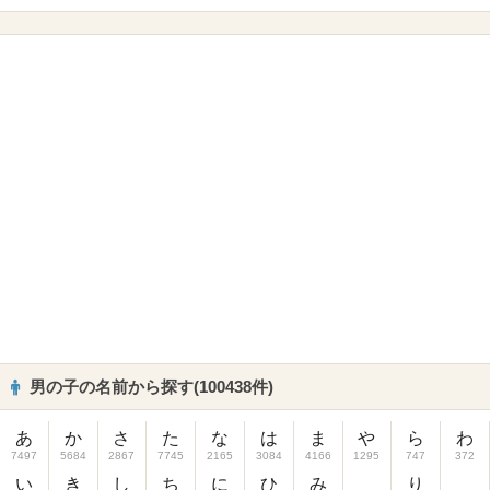
男の子の名前から探す(100438件)
あ
か
さ
た
な
は
ま
や
ら
わ
7497
5684
2867
7745
2165
3084
4166
1295
747
372
い
き
し
ち
に
ひ
み
り