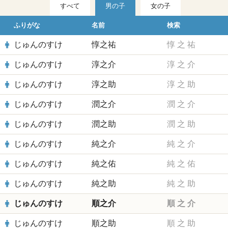
すべて
男の子
女の子
ふりがな
名前
検索
じゅんのすけ
惇之祐
惇
之
祐
じゅんのすけ
淳之介
淳
之
介
じゅんのすけ
淳之助
淳
之
助
じゅんのすけ
潤之介
潤
之
介
じゅんのすけ
潤之助
潤
之
助
じゅんのすけ
純之介
純
之
介
じゅんのすけ
純之佑
純
之
佑
じゅんのすけ
純之助
純
之
助
じゅんのすけ
順之介
順
之
介
じゅんのすけ
順之助
順
之
助