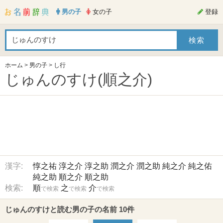
男の子
女の子
登録
ホーム
>
男の子
>
し行
じゅんのすけ(順之介)
漢字:
惇之祐
淳之介
淳之助
潤之介
潤之助
純之介
純之佑
純之助
順之介
順之助
検索:
順
之
介
で検索
で検索
で検索
じゅんのすけと読む男の子の名前 10件