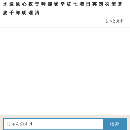
水
速
風
心
夜
音
時
姫
琥
幸
紅
七
増
日
英
朗
羽
聖
蒼
波
千
郎
明
理
清
もっと見る...