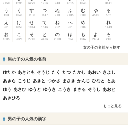
2150
4295
6279
1226
243
4615
4048
3141
う
く
す
つ
ぬ
ふ
む
ゆ
る
453
1046
1108
1147
210
2105
800
4515
562
え
け
せ
て
ね
へ
め
れ
931
1859
1814
1546
222
261
306
1449
お
こ
そ
と
の
ほ
も
よ
ろ
1305
2826
2710
4476
2008
654
1567
2684
240
女の子の名前から探す →
男の子の人気の名前
ゆたか
あきとも
そうじ
たく
たつ
たかし
あおい
きよし
あきら
こうじ
あきと
つかさ
まさき
かんじ
ひなと
とあ
ゆう
あさひ
ゆうと
ゆうき
こうき
まさる
そうし
あおと
あきひろ
もっと見る...
男の子の人気の漢字