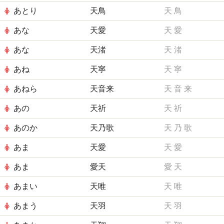
あとり
天鳥
天
鳥
あな
天愛
天
愛
あな
天渚
天
渚
あね
天寧
天
寧
あねら
天音来
天
音
来
あの
天祈
天
祈
あのか
天乃歌
天
乃
歌
あま
天愛
天
愛
あま
愛天
愛
天
あまい
天唯
天
唯
あまう
天羽
天
羽