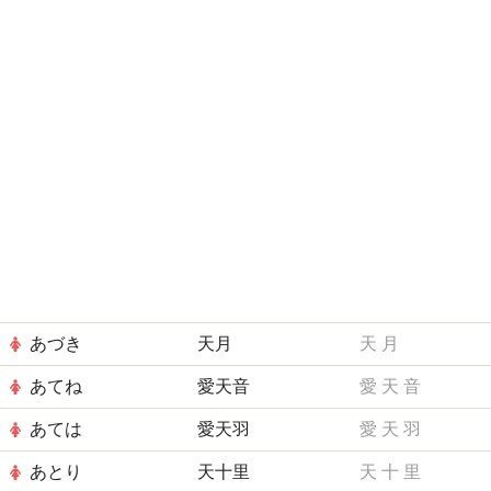
あづき
天月
天
月
あてね
愛天音
愛
天
音
あては
愛天羽
愛
天
羽
あとり
天十里
天
十
里