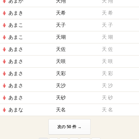
あまか
天翔
天
翔
あまき
天希
天
希
あまこ
天子
天
子
あまこ
天瑚
天
瑚
あまさ
天佐
天
佐
あまさ
天咲
天
咲
あまさ
天彩
天
彩
あまさ
天沙
天
沙
あまさ
天砂
天
砂
あまな
天名
天
名
次の 50 件 →