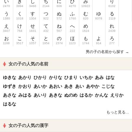
い
き
し
ち
に
ひ
み
り
2470
3994
3466
2144
606
4270
10922
6102
う
く
す
つ
ぬ
ふ
む
ゆ
る
1380
1018
1304
922
572
1760
620
9378
2119
え
け
せ
て
ね
へ
め
れ
3407
764
1831
432
567
222
1624
2439
お
こ
そ
と
の
ほ
も
よ
ろ
1168
3517
1057
1954
1574
1123
1744
914
277
男の子の名前から探す →
女の子の人気の名前
ゆきな
あかり
ひかり
かりな
ひまり
いちか
あみ
はな
ゆずき
かおり
あいか
あおい
あき
あい
あやか
こじな
あさな
みはる
あいり
あきな
ぬのめ
はるか
かんな
えりか
はるな
もっと見る...
女の子の人気の漢字