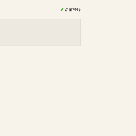
名前
登録