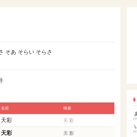
さ
そあ
そらい
そらさ
件
名前
検索
12
天彩
天
彩
24
天彩
天
彩