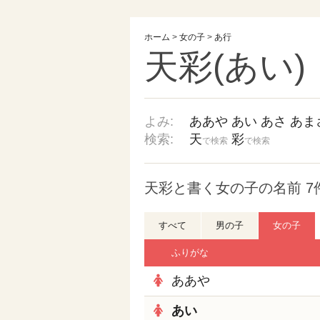
ホーム
>
女の子
>
あ行
天彩(あい)
よみ:
ああや
あい
あさ
あま
検索:
天
彩
で検索
で検索
天彩と書く女の子の名前 7
すべて
男の子
女の子
ふりがな
ああや
あい