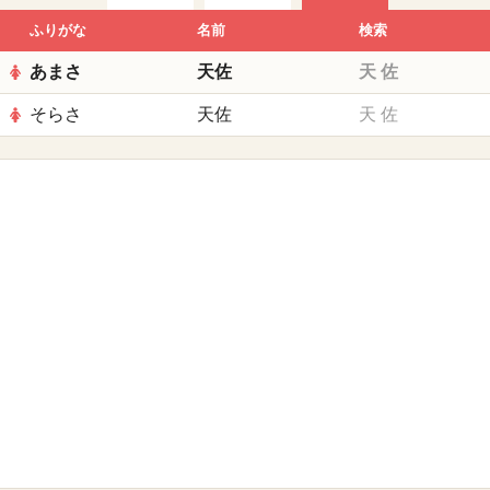
ふりがな
名前
検索
あまさ
天佐
天
佐
そらさ
天佐
天
佐