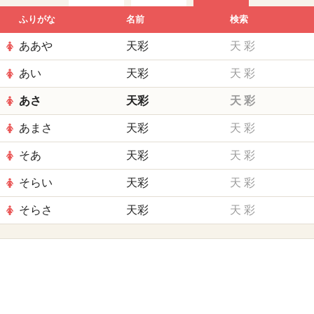
ふりがな
名前
検索
ああや
天彩
天
彩
あい
天彩
天
彩
あさ
天彩
天
彩
あまさ
天彩
天
彩
そあ
天彩
天
彩
そらい
天彩
天
彩
そらさ
天彩
天
彩