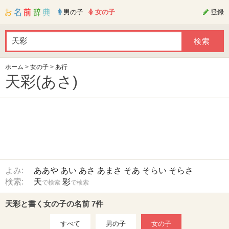
男の子
女の子
登録
ホーム
>
女の子
>
あ行
天彩(あさ)
よみ:
ああや
あい
あさ
あまさ
そあ
そらい
そらさ
検索:
天
彩
で検索
で検索
天彩と書く女の子の名前 7件
すべて
男の子
女の子