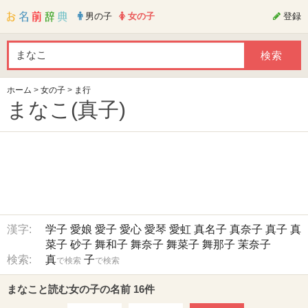
男の子
女の子
登録
ホーム
>
女の子
>
ま行
まなこ(真子)
漢字:
学子
愛娘
愛子
愛心
愛琴
愛虹
真名子
真奈子
真子
真
菜子
砂子
舞和子
舞奈子
舞菜子
舞那子
茉奈子
検索:
真
子
で検索
で検索
まなこと読む女の子の名前 16件