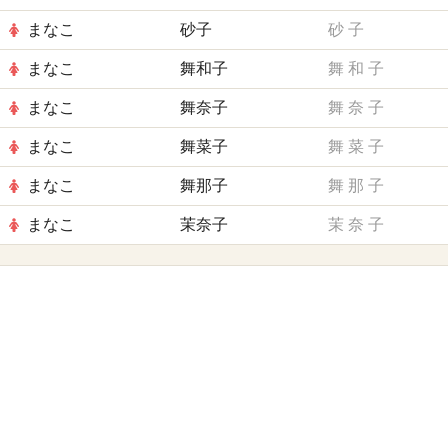
まなこ
砂子
砂
子
まなこ
舞和子
舞
和
子
まなこ
舞奈子
舞
奈
子
まなこ
舞菜子
舞
菜
子
まなこ
舞那子
舞
那
子
まなこ
茉奈子
茉
奈
子