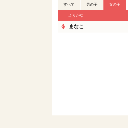
すべて
男の子
女の子
ふりがな
まなこ