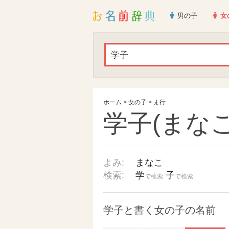
男の子
女
ホーム
>
女の子
>
ま行
学子(まなこ
よみ:
まなこ
検索:
学
子
で検索
で検索
学子と書く女の子の名前