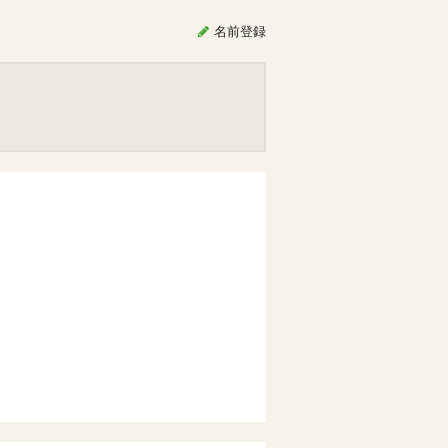
名前
登録