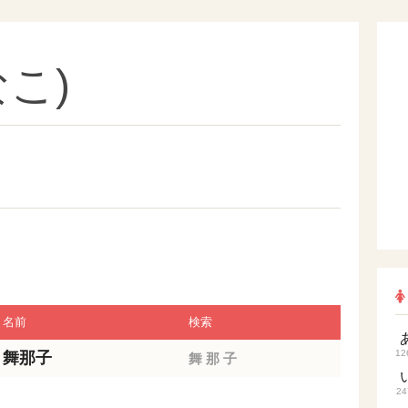
こ)
名前
検索
12
舞那子
舞
那
子
24