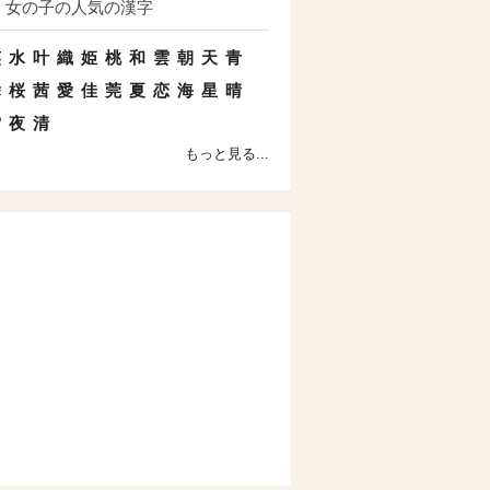
女の子の人気の漢字
笑
水
叶
織
姫
桃
和
雲
朝
天
青
舞
桜
茜
愛
佳
莞
夏
恋
海
星
晴
雷
夜
清
もっと見る...