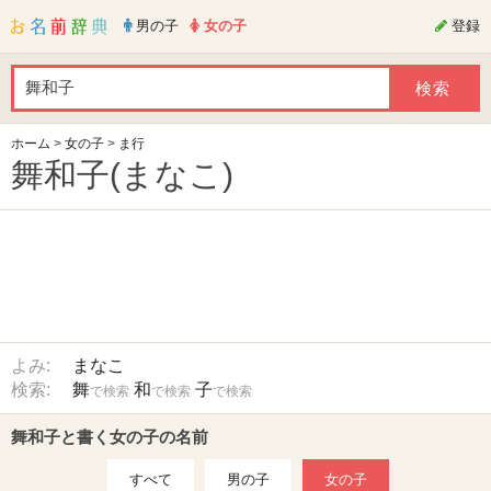
男の子
女の子
登録
ホーム
>
女の子
>
ま行
舞和子(まなこ)
よみ:
まなこ
検索:
舞
和
子
で検索
で検索
で検索
舞和子と書く女の子の名前
すべて
男の子
女の子