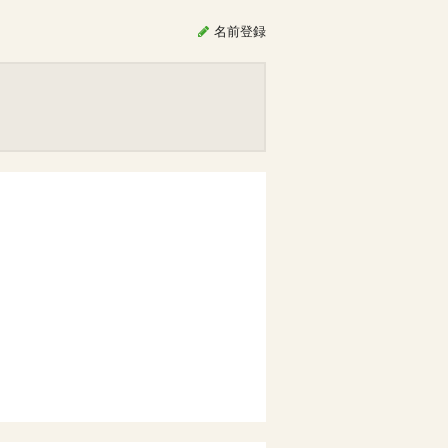
名前
登録