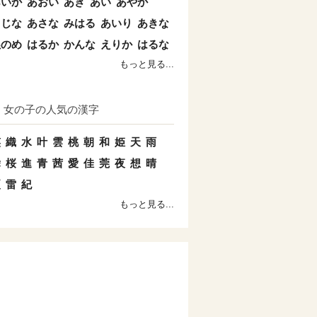
あいか
あおい
あき
あい
あやか
こじな
あさな
みはる
あいり
あきな
ぬのめ
はるか
かんな
えりか
はるな
もっと見る...
女の子の人気の漢字
笑
織
水
叶
雲
桃
朝
和
姫
天
雨
舞
桜
進
青
茜
愛
佳
莞
夜
想
晴
夏
雷
紀
もっと見る...