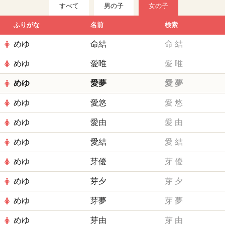
すべて
男の子
女の子
ふりがな
名前
検索
めゆ
命結
命
結
めゆ
愛唯
愛
唯
めゆ
愛夢
愛
夢
めゆ
愛悠
愛
悠
めゆ
愛由
愛
由
めゆ
愛結
愛
結
めゆ
芽優
芽
優
めゆ
芽夕
芽
夕
めゆ
芽夢
芽
夢
めゆ
芽由
芽
由