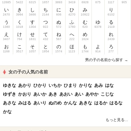
12685
5422
6315
1657
3893
3419
6928
675
1117
905
い
き
し
ち
に
ひ
み
り
2470
3994
3466
2144
606
4270
10922
6102
う
く
す
つ
ぬ
ふ
む
ゆ
る
1380
1018
1304
922
572
1760
620
9378
2119
え
け
せ
て
ね
へ
め
れ
3407
764
1831
432
567
222
1624
2439
お
こ
そ
と
の
ほ
も
よ
ろ
1168
3517
1057
1954
1574
1123
1744
914
277
男の子の名前から探す →
女の子の人気の名前
ゆきな
あかり
ひかり
いちか
ひまり
かりな
あみ
はな
ゆずき
かおり
あいか
あき
あおい
あい
あやか
こじな
あさな
みはる
あいり
ぬのめ
かんな
あきな
はるか
はるな
かな
もっと見る...