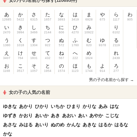
女の子の名前から探す(120695件)
あ
か
さ
た
な
は
ま
や
ら
わ
12685
5422
6315
1657
3893
3419
6928
675
1117
905
い
き
し
ち
に
ひ
み
り
2470
3994
3466
2144
606
4270
10922
6102
う
く
す
つ
ぬ
ふ
む
ゆ
る
1380
1018
1304
922
572
1760
620
9378
2119
え
け
せ
て
ね
へ
め
れ
3407
764
1831
432
567
222
1624
2439
お
こ
そ
と
の
ほ
も
よ
ろ
1168
3517
1057
1954
1574
1123
1744
914
277
男の子の名前から探す →
女の子の人気の名前
ゆきな
あかり
ひかり
いちか
ひまり
かりな
あみ
はな
ゆずき
かおり
あいか
あき
あおい
あい
あやか
こじな
あさな
みはる
あいり
ぬのめ
かんな
あきな
はるか
はるな
かな