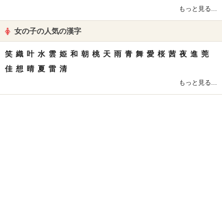
もっと見る...
女の子の人気の漢字
笑
織
叶
水
雲
姫
和
朝
桃
天
雨
青
舞
愛
桜
茜
夜
進
莞
佳
想
晴
夏
雷
清
もっと見る...