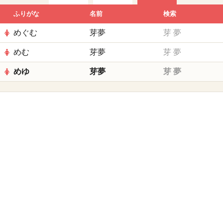
ふりがな
名前
検索
めぐむ
芽夢
芽
夢
めむ
芽夢
芽
夢
めゆ
芽夢
芽
夢