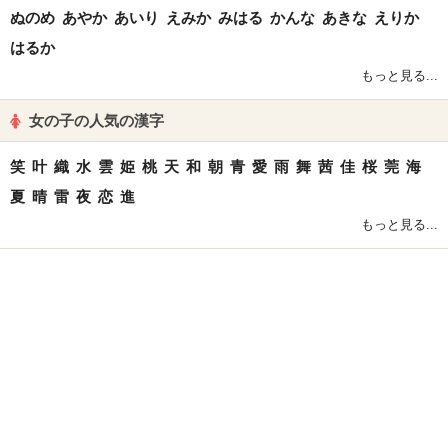
ぬのめ
あやか
あいり
えみか
みはる
かんな
あきな
えりか
はるか
もっと見る...
女の子の人気の漢字
笑
叶
織
水
雲
姫
桃
天
和
朝
青
愛
雨
舞
茜
佳
桜
莞
海
夏
晴
雷
夜
恋
進
もっと見る...