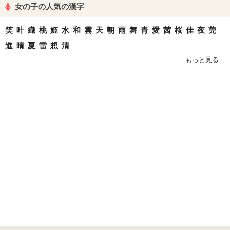
女の子の人気の漢字
笑
叶
織
桃
姫
水
和
雲
天
朝
雨
舞
青
愛
茜
桜
佳
夜
莞
進
晴
夏
雷
想
清
もっと見る...