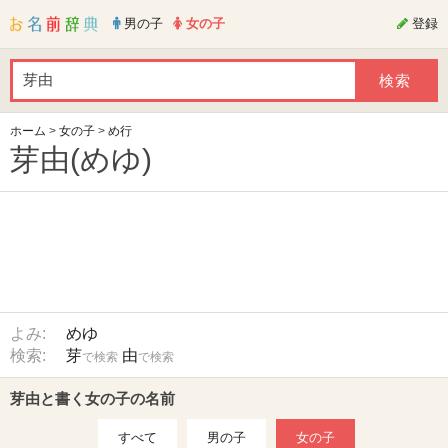
男の子
女の子
登録
ホーム
>
女の子
>
め行
芽由(めゆ)
よみ:
めゆ
検索:
芽
由
で検索
で検索
芽由と書く女の子の名前
すべて
男の子
女の子