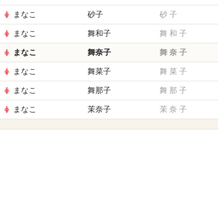
まなこ
砂子
砂
子
まなこ
舞和子
舞
和
子
まなこ
舞奈子
舞
奈
子
まなこ
舞菜子
舞
菜
子
まなこ
舞那子
舞
那
子
まなこ
茉奈子
茉
奈
子