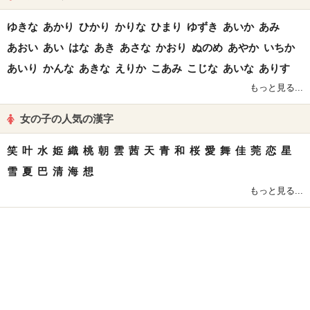
ゆきな
あかり
ひかり
かりな
ひまり
ゆずき
あいか
あみ
あおい
あい
はな
あき
あさな
かおり
ぬのめ
あやか
いちか
あいり
かんな
あきな
えりか
こあみ
こじな
あいな
ありす
もっと見る...
女の子の人気の漢字
笑
叶
水
姫
織
桃
朝
雲
茜
天
青
和
桜
愛
舞
佳
莞
恋
星
雪
夏
巴
清
海
想
もっと見る...