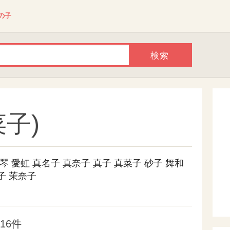
の子
子)
琴
愛虹
真名子
真奈子
真子
真菜子
砂子
舞和
子
茉奈子
16件