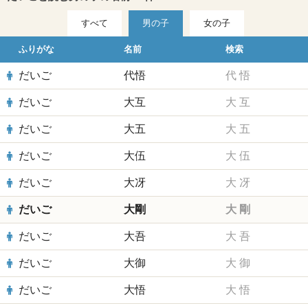
すべて
男の子
女の子
ふりがな
名前
検索
だいご
代悟
代
悟
だいご
大互
大
互
だいご
大五
大
五
だいご
大伍
大
伍
だいご
大冴
大
冴
だいご
大剛
大
剛
だいご
大吾
大
吾
だいご
大御
大
御
だいご
大悟
大
悟