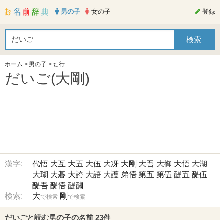
男の子
女の子
登録
ホーム
>
男の子
>
た行
だいご(大剛)
漢字:
代悟
大互
大五
大伍
大冴
大剛
大吾
大御
大悟
大湖
大瑚
大碁
大誇
大語
大護
弟悟
第五
第伍
醍五
醍伍
醍吾
醍悟
醍醐
検索:
大
剛
で検索
で検索
だいごと読む男の子の名前 23件