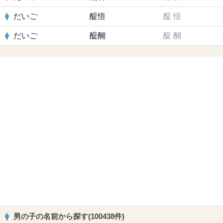
だいご
醍悟
醍
悟
だいご
醍醐
醍
醐
男の子の名前から探す(100438件)