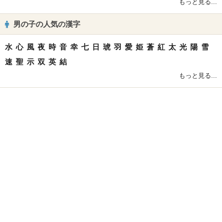
もっと見る...
男の子の人気の漢字
水
心
風
夜
時
音
幸
七
日
琥
羽
愛
姫
蒼
紅
太
光
陽
雪
速
聖
示
双
英
結
もっと見る...