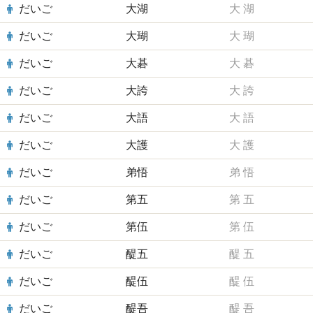
だいご
大湖
大
湖
だいご
大瑚
大
瑚
だいご
大碁
大
碁
だいご
大誇
大
誇
だいご
大語
大
語
だいご
大護
大
護
だいご
弟悟
弟
悟
だいご
第五
第
五
だいご
第伍
第
伍
だいご
醍五
醍
五
だいご
醍伍
醍
伍
だいご
醍吾
醍
吾