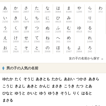
あ
か
さ
た
な
は
ま
や
ら
わ
7497
5684
2867
7745
2165
3084
4166
1295
747
372
い
き
し
ち
に
ひ
み
り
2150
4295
6279
1226
243
4615
4048
3141
う
く
す
つ
ぬ
ふ
む
ゆ
る
453
1046
1108
1147
210
2105
800
4515
562
え
け
せ
て
ね
へ
め
れ
931
1859
1814
1546
222
261
306
1449
お
こ
そ
と
の
ほ
も
よ
ろ
1305
2826
2710
4476
2008
654
1567
2684
240
女の子の名前から探す →
男の子の人気の名前
ゆたか
たく
そうじ
あきとも
たかし
あおい
つかさ
あきら
こうじ
きよし
あきと
かんじ
まさき
こうき
たつ
とあ
ひなと
ゆうと
かいと
ゆう
ゆうき
そうし
りく
はると
まさる