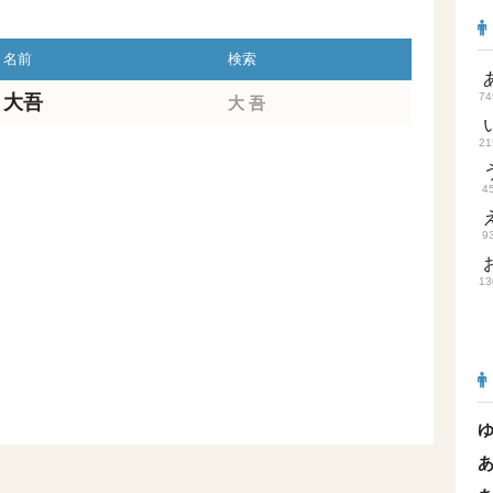
名前
検索
74
大吾
大
吾
21
4
9
13