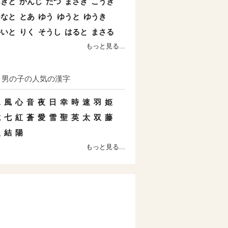
あきと
かんじ
たつ
まさき
こうき
ひなと
とあ
ゆう
ゆうと
ゆうき
かいと
りく
そうし
はると
まさる
もっと見る...
男の子の人気の漢字
水
風
心
音
夜
日
幸
時
速
羽
姫
琥
七
紅
蒼
愛
雪
聖
英
太
双
藤
八
結
陽
もっと見る...