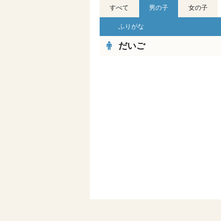
すべて
男の子
女の子
ふりがな
だいご