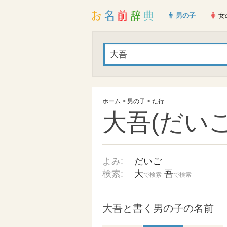
男の子
女
ホーム
>
男の子
>
た行
大吾(だいご
よみ:
だいご
検索:
大
吾
で検索
で検索
大吾と書く男の子の名前