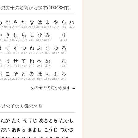
男の子の名前から探す(100438件)
あ
か
さ
た
な
は
ま
や
ら
わ
97
5684
2867
7745
2165
3084
4166
1295
747
372
い
き
し
ち
に
ひ
み
り
50
4295
6279
1226
243
4615
4048
3141
う
く
す
つ
ぬ
ふ
む
ゆ
る
53
1046
1108
1147
210
2105
800
4515
562
え
け
せ
て
ね
へ
め
れ
31
1859
1814
1546
222
261
306
1449
お
こ
そ
と
の
ほ
も
よ
ろ
05
2826
2710
4476
2008
654
1567
2684
240
女の子の名前から探す →
男の子の人気の名前
ゆたか
たく
そうじ
あきとも
たかし
あおい
あきら
きよし
こうじ
つかさ