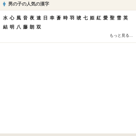
男の子の人気の漢字
水
心
風
音
夜
速
日
幸
蒼
時
羽
琥
七
姫
紅
愛
聖
雪
英
結
明
八
藤
朗
双
もっと見る...