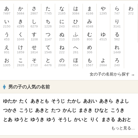
あ
か
さ
た
な
は
ま
や
ら
わ
7497
5684
2867
7745
2165
3084
4166
1295
747
372
い
き
し
ち
に
ひ
み
り
2150
4295
6279
1226
243
4615
4048
3141
う
く
す
つ
ぬ
ふ
む
ゆ
る
453
1046
1108
1147
210
2105
800
4515
562
え
け
せ
て
ね
へ
め
れ
931
1859
1814
1546
222
261
306
1449
お
こ
そ
と
の
ほ
も
よ
ろ
1305
2826
2710
4476
2008
654
1567
2684
240
女の子の名前から探す →
男の子の人気の名前
ゆたか
たく
あきとも
そうじ
たかし
あおい
あきら
きよし
つかさ
こうじ
あきと
たつ
かんじ
まさき
ひなと
こうき
とあ
ゆうと
ゆうき
ゆう
そうし
かいと
りく
まさる
あおと
もっと見る...