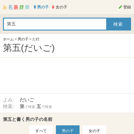
男の子
女の子
登録
ホーム
>
男の子
>
た行
第五(だいご)
よみ:
だいご
検索:
第
五
で検索
で検索
第五と書く男の子の名前
すべて
男の子
女の子