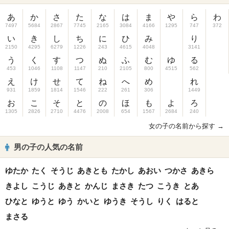
あ
か
さ
た
な
は
ま
や
ら
わ
7497
5684
2867
7745
2165
3084
4166
1295
747
372
い
き
し
ち
に
ひ
み
り
2150
4295
6279
1226
243
4615
4048
3141
う
く
す
つ
ぬ
ふ
む
ゆ
る
453
1046
1108
1147
210
2105
800
4515
562
え
け
せ
て
ね
へ
め
れ
931
1859
1814
1546
222
261
306
1449
お
こ
そ
と
の
ほ
も
よ
ろ
1305
2826
2710
4476
2008
654
1567
2684
240
女の子の名前から探す →
男の子の人気の名前
ゆたか
たく
そうじ
あきとも
たかし
あおい
つかさ
あきら
きよし
こうじ
あきと
かんじ
まさき
たつ
こうき
とあ
ひなと
ゆうと
ゆう
かいと
ゆうき
そうし
りく
はると
まさる