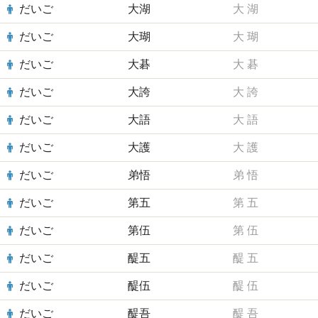
だいご
大湖
大
湖
だいご
大瑚
大
瑚
だいご
大碁
大
碁
だいご
大誇
大
誇
だいご
大語
大
語
だいご
大護
大
護
だいご
弟悟
弟
悟
だいご
第五
第
五
だいご
第伍
第
伍
だいご
醍五
醍
五
だいご
醍伍
醍
伍
だいご
醍吾
醍
吾