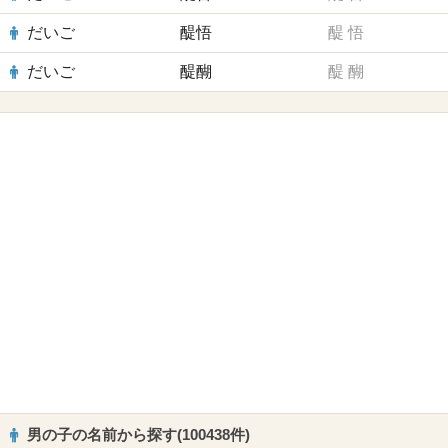
だいご
醍悟
醍
悟
だいご
醍醐
醍
醐
男の子の名前から探す(100438件)