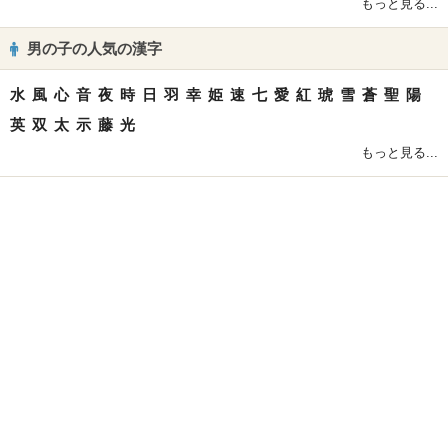
もっと見る...
男の子の人気の漢字
水
風
心
音
夜
時
日
羽
幸
姫
速
七
愛
紅
琥
雪
蒼
聖
陽
英
双
太
示
藤
光
もっと見る...