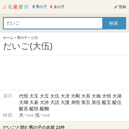
男の子
女の子
登録
ホーム
>
男の子
>
た行
だいご(大伍)
漢字:
代悟
大互
大五
大伍
大冴
大剛
大吾
大御
大悟
大湖
大瑚
大碁
大誇
大語
大護
弟悟
第五
第伍
醍五
醍伍
醍吾
醍悟
醍醐
検索:
大
伍
で検索
で検索
だいごと読む男の子の名前 23件