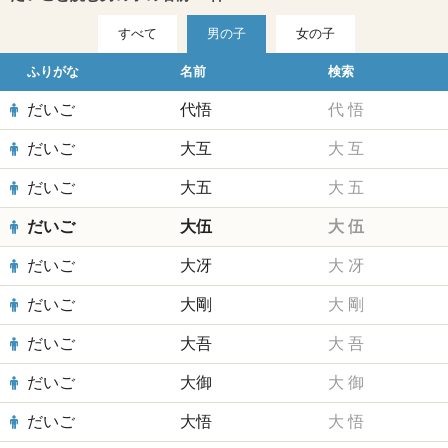
すべて
男の子
女の子
ふりがな
名前
検索
だいご
代悟
代
悟
だいご
大互
大
互
だいご
大五
大
五
だいご
大伍
大
伍
だいご
大冴
大
冴
だいご
大剛
大
剛
だいご
大吾
大
吾
だいご
大御
大
御
だいご
大悟
大
悟