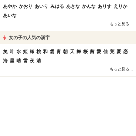
あやか
かおり
あいり
みはる
あきな
かんな
ありす
えりか
あいな
もっと見る...
女の子の人気の漢字
笑
叶
水
姫
織
桃
和
雲
青
朝
天
舞
桜
茜
愛
佳
莞
夏
恋
海
星
晴
雷
夜
清
もっと見る...