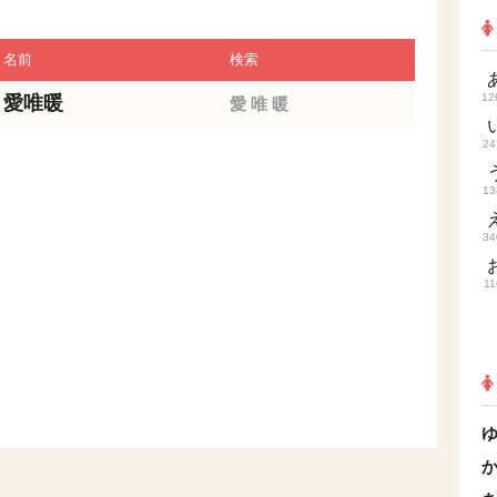
名前
検索
12
愛唯暖
愛
唯
暖
24
13
34
11