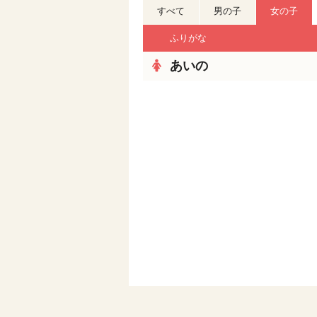
すべて
男の子
女の子
ふりがな
あいの