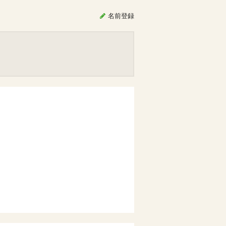
名前
登録