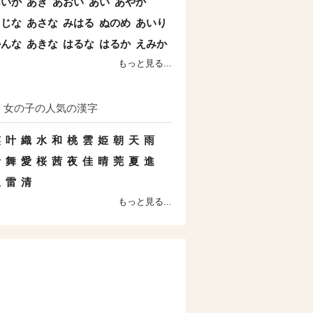
あいか
あき
あおい
あい
あやか
こじな
あさな
みはる
ぬのめ
あいり
かんな
あきな
はるな
はるか
えみか
もっと見る...
女の子の人気の漢字
笑
叶
織
水
和
桃
雲
姫
朝
天
雨
青
舞
愛
桜
茜
夜
佳
晴
莞
夏
進
想
雷
清
もっと見る...