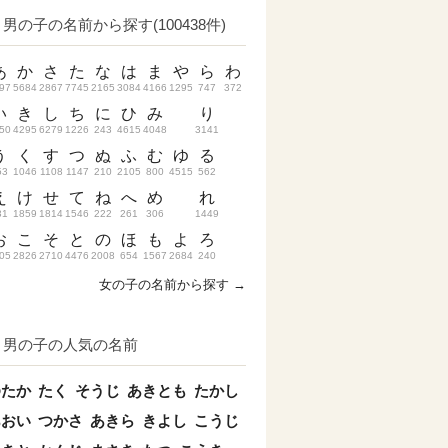
男の子の名前から探す(100438件)
あ
か
さ
た
な
は
ま
や
ら
わ
97
5684
2867
7745
2165
3084
4166
1295
747
372
い
き
し
ち
に
ひ
み
り
50
4295
6279
1226
243
4615
4048
3141
う
く
す
つ
ぬ
ふ
む
ゆ
る
53
1046
1108
1147
210
2105
800
4515
562
え
け
せ
て
ね
へ
め
れ
31
1859
1814
1546
222
261
306
1449
お
こ
そ
と
の
ほ
も
よ
ろ
05
2826
2710
4476
2008
654
1567
2684
240
女の子の名前から探す →
男の子の人気の名前
ゆたか
たく
そうじ
あきとも
たかし
あおい
つかさ
あきら
きよし
こうじ