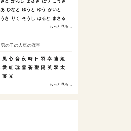
あきと
かんじ
まさき
たつ
こうき
とあ
ひなと
ゆうと
ゆう
かいと
ゆうき
りく
そうし
はると
まさる
もっと見る...
男の子の人気の漢字
水
風
心
音
夜
時
日
羽
幸
速
姫
七
愛
紅
琥
雪
蒼
聖
陽
英
双
太
示
藤
光
もっと見る...