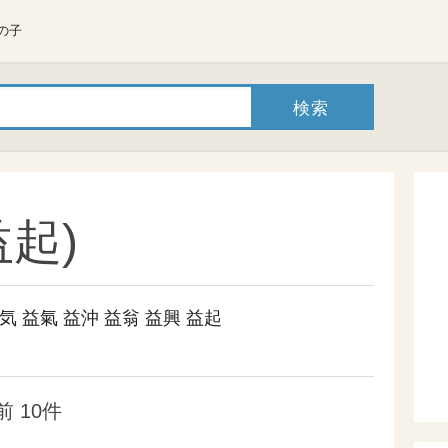
の子
起)
気
益氣
益沖
益翁
益興
益起
 10件