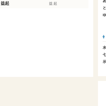
益起
益
起