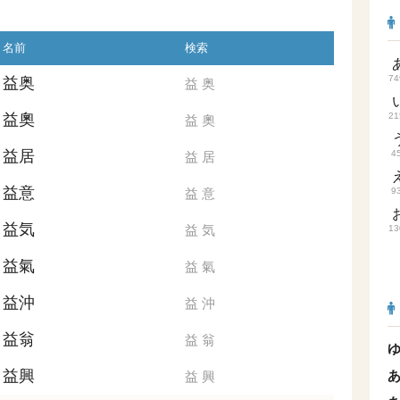
名前
検索
74
益奥
益
奥
益奧
21
益
奧
益居
4
益
居
益意
益
意
9
益気
益
気
13
益氣
益
氣
益沖
益
沖
益翁
益
翁
益興
益
興