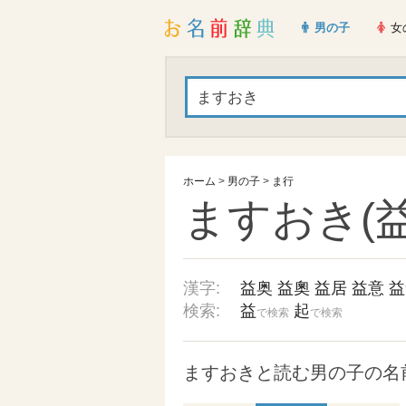
男の子
女
ホーム
>
男の子
>
ま行
ますおき(益
漢字:
益奥
益奧
益居
益意
益
検索:
益
起
で検索
で検索
ますおきと読む男の子の名前