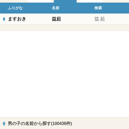
ふりがな
名前
検索
ますおき
益起
益
起
男の子の名前から探す(100438件)