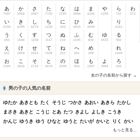
あ
か
さ
た
な
は
ま
や
ら
わ
7497
5684
2867
7745
2165
3084
4166
1295
747
372
い
き
し
ち
に
ひ
み
り
2150
4295
6279
1226
243
4615
4048
3141
う
く
す
つ
ぬ
ふ
む
ゆ
る
453
1046
1108
1147
210
2105
800
4515
562
え
け
せ
て
ね
へ
め
れ
931
1859
1814
1546
222
261
306
1449
お
こ
そ
と
の
ほ
も
よ
ろ
1305
2826
2710
4476
2008
654
1567
2684
240
女の子の名前から探す →
男の子の人気の名前
ゆたか
あきとも
たく
そうじ
つかさ
あおい
あきら
たかし
まさき
あきと
こうじ
とあ
たつ
きよし
よしき
こうき
かんじ
ゆうき
ゆう
ひなと
ゆうと
たいが
かいと
りく
かい
もっと見る...