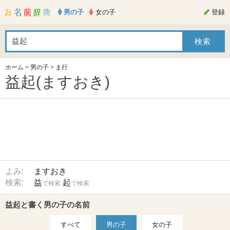
男の子
女の子
登録
ホーム
>
男の子
>
ま行
益起(ますおき)
よみ:
ますおき
検索:
益
起
で検索
で検索
益起と書く男の子の名前
すべて
男の子
女の子