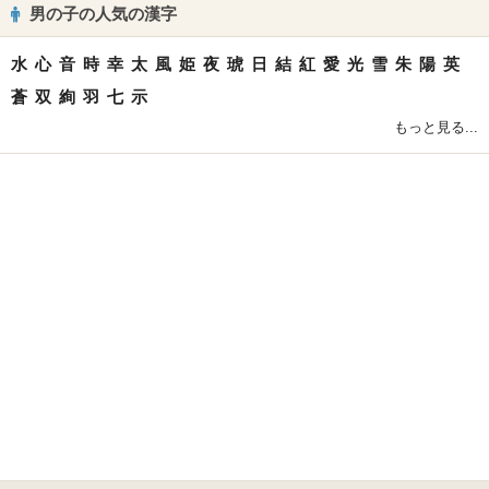
男の子の人気の漢字
水
心
音
時
幸
太
風
姫
夜
琥
日
結
紅
愛
光
雪
朱
陽
英
蒼
双
絢
羽
七
示
もっと見る...